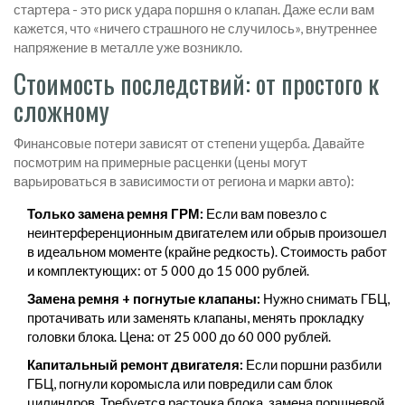
стартера - это риск удара поршня о клапан. Даже если вам
кажется, что «ничего страшного не случилось», внутреннее
напряжение в металле уже возникло.
Стоимость последствий: от простого к
сложному
Финансовые потери зависят от степени ущерба. Давайте
посмотрим на примерные расценки (цены могут
варьироваться в зависимости от региона и марки авто):
Только замена ремня ГРМ:
Если вам повезло с
неинтерференционным двигателем или обрыв произошел
в идеальном моменте (крайне редкость). Стоимость работ
и комплектующих: от 5 000 до 15 000 рублей.
Замена ремня + погнутые клапаны:
Нужно снимать ГБЦ,
протачивать или заменять клапаны, менять прокладку
головки блока. Цена: от 25 000 до 60 000 рублей.
Капитальный ремонт двигателя:
Если поршни разбили
ГБЦ, погнули коромысла или повредили сам блок
цилиндров. Требуется расточка блока, замена поршневой