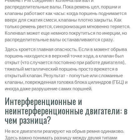
Ремень ГРМ соединяет коленчатый вал и
распределительные валы. Пока ремень цел, поршни и
клапаны работают как часы: когда поршень поднимается
вверх для сжатия смеси, клапаны плотно закрыты. Как
только ремень рвется, синхронизация мгновенно теряется.
Коленвал может еще немного покрутиться по инерции, но
распределительные валы останавливаются сразу.
Здесь кроется главная опасность. Если в момент обрыва
поршень находился в верхней точке хода, а клапан был
открыт (что случается постоянно при работе двигателя),
тяжелый металлический поршень просто врежется в
открытый клапан. Результат - погнутые или сломанные
клапаны, поврежденная головка блока цилиндров (ГБЦ) и
иногда даже разрушение самих поршней.
Интерференционные и
неинтерференционные двигатели: в
чем разница?
Не все двигатели реагируют на обрыв ремня одинаково.
Здесь важно понимать разницу между двумя типами