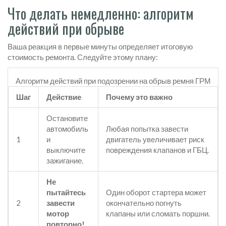
Что делать немедленно: алгоритм
действий при обрыве
Ваша реакция в первые минуты определяет итоговую
стоимость ремонта. Следуйте этому плану:
Алгоритм действий при подозрении на обрыв ремня ГРМ
Шаг
Действие
Почему это важно
Остановите
автомобиль
Любая попытка завести
1
и
двигатель увеличивает риск
выключите
повреждения клапанов и ГБЦ.
зажигание.
Не
пытайтесь
Один оборот стартера может
2
завести
окончательно погнуть
мотор
клапаны или сломать поршни.
повторно!