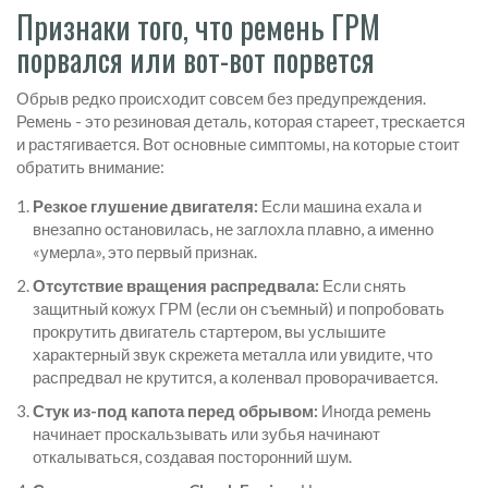
Признаки того, что ремень ГРМ
порвался или вот-вот порвется
Обрыв редко происходит совсем без предупреждения.
Ремень - это резиновая деталь, которая стареет, трескается
и растягивается. Вот основные симптомы, на которые стоит
обратить внимание:
Резкое глушение двигателя:
Если машина ехала и
внезапно остановилась, не заглохла плавно, а именно
«умерла», это первый признак.
Отсутствие вращения распредвала:
Если снять
защитный кожух ГРМ (если он съемный) и попробовать
прокрутить двигатель стартером, вы услышите
характерный звук скрежета металла или увидите, что
распредвал не крутится, а коленвал проворачивается.
Стук из-под капота перед обрывом:
Иногда ремень
начинает проскальзывать или зубья начинают
откалываться, создавая посторонний шум.