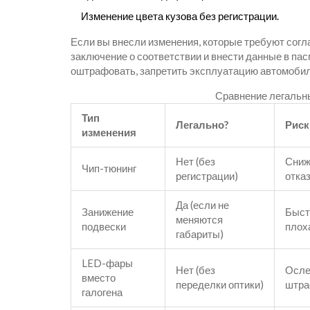
Изменение цвета кузова без регистрации.
Если вы внесли изменения, которые требуют согла
заключение о соответствии и внести данные в пасп
оштрафовать, запретить эксплуатацию автомобил
Сравнение легальн
Тип
Легально?
Риск
изменения
Нет (без
Сниж
Чип-тюнинг
регистрации)
отказ
Да (если не
Занижение
Быст
меняются
подвески
плох
габариты)
LED-фары
Нет (без
Осле
вместо
переделки оптики)
штра
галогена