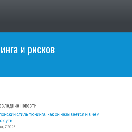
инга и рисков
оследние новости
понский стиль тюнинга: как он называется и в чём
го суть
я, 7 2025