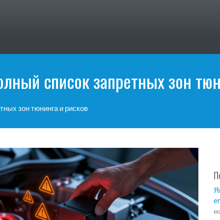
олный список запретных зон тюн
тных зон тюнинга и рисков
П
Я
е
ма