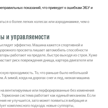
 неправильных показаний, что приведет к ошибкам ЭБУ и
ться о более легких колесах или аэродинамике, чем о
ты и управляемости
ыглядят эффектно. Машина кажется спортивной и
дорожного просвета лишает автомобиль способности
аторы работают на пределе, быстро выходя из строя. Хуже
зрастает риск повреждения днища, картера двигателя или
скую проходимость. То, что раньше было небольшой
. А зимой, когда на дорогах снег и лед, низкая машина
в на вентилируемые или перфорированные без изменения
. Тормозная система работает как единый механизм. Если
ния не улучшится, зато может появиться вибрация и
ует комплексного подхода: новые суппорты,