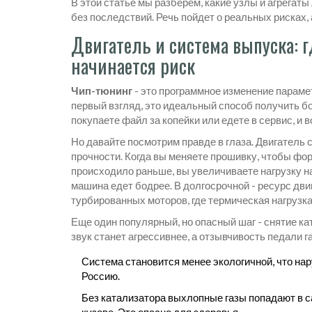
В этой статье мы разберем, какие узлы и агрегаты
без последствий. Речь пойдет о реальных рисках, 
Двигатель и система выпуска: 
начинается риск
Чип-тюнинг
- это
программное изменение парамет
первый взгляд, это идеальный способ получить 
покупаете файл за копейки или едете в сервис, и 
Но давайте посмотрим правде в глаза. Двигатель
прочности. Когда вы меняете прошивку, чтобы фо
происходило раньше, вы увеличиваете нагрузку н
машина едет бодрее. В долгосрочной - ресурс дви
турбированных моторов, где термическая нагрузка 
Еще один популярный, но опасный шаг - снятие ка
звук станет агрессивнее, а отзывчивость педали г
Система становится менее экологичной, что на
Россию.
Без катализатора выхлопные газы попадают в 
кузове. Это опасно для здоровья.