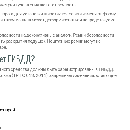
метрии кузова снижают его прочность.
 порога для установки широких колес или изменяют форму
рии такая машина может деформироваться непредсказуемо,
опасности на декоративные аналоги. Ремни безопасности
сть раскрытия подушек. Нештатные ремни могут не
аре.
жет ГИБДД?
тного средства должны быть зарегистрированы в ГИБДД.
союза (ТР ТС 018/2011), запрещены изменения, влияющие
фонарей.
.