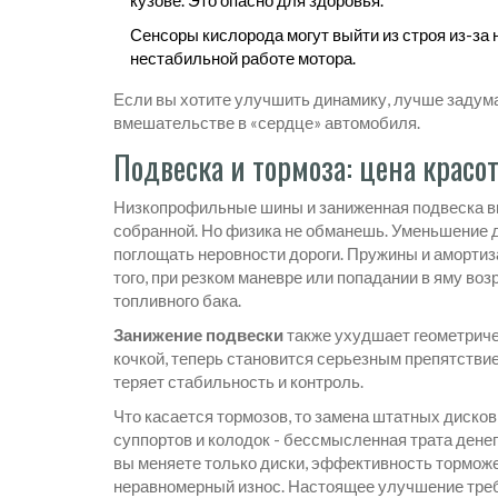
Сенсоры кислорода могут выйти из строя из-за
нестабильной работе мотора.
Если вы хотите улучшить динамику, лучше задума
вмешательстве в «сердце» автомобиля.
Подвеска и тормоза: цена красо
Низкопрофильные шины и заниженная подвеска в
собранной. Но физика не обманешь. Уменьшение 
поглощать неровности дороги. Пружины и амортиз
того, при резком маневре или попадании в яму во
топливного бака.
Занижение подвески
также ухудшает геометриче
кочкой, теперь становится серьезным препятствием
теряет стабильность и контроль.
Что касается тормозов, то замена штатных диско
суппортов и колодок - бессмысленная трата денег
вы меняете только диски, эффективность торможе
неравномерный износ. Настоящее улучшение треб