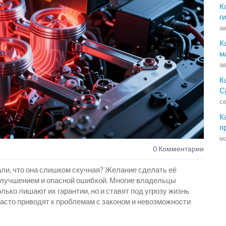
К
г
ав
К
м
ав
К
С
се
К
п
ма
0 Комментарии
ли, что она слишком скучная? Желание сделать её
 улучшением и опасной ошибкой. Многие владельцы
ько лишают их гарантии, но и ставят под угрозу жизнь
часто приводят к проблемам с законом и невозможности