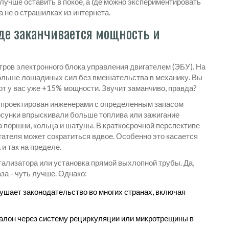
 лучше оставить в покое, а где можно экспериментировать
а не о страшилках из интернета.
где заканчивается мощность и
ров электронного блока управления двигателем (ЭБУ)
. На
больше лошадиных сил без вмешательства в механику. Вы
вот у вас уже +15% мощности. Звучит заманчиво, правда?
 спроектирован инженерами с определенным запасом
рсунки впрыскивали больше топлива или зажигание
а поршни, кольца и шатуны. В краткосрочной перспективе
гателя может сократиться вдвое. Особенно это касается
и так на пределе.
тализатора или установка прямой выхлопной трубы. Да,
аза - чуть лучше. Однако:
рушает законодательство во многих странах, включая
салон через систему рециркуляции или микротрещины в