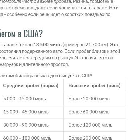
томобиля часто важнее пробега
. Резина, тормозные
т со временем, даже если машина стоит в гараже. Но и
я - особенно если речь идет о коротких поездках по
бегом в США?
оставляет около
13 500 миль
(примерно 21 700 км). Эта
остояния подержанного авто. Если пробег близок к этой
ь считается «средним по рынку». Это значит, что он
агрузок и длительного простоя.
 автомобилей разных годов выпуска в США
Средний пробег (норма)
Высокий пробег (риск)
5 000 - 15 000 миль
Более 20 000 миль
15 000 - 45 000 миль
Более 60 000 миль
30 000 - 90 000 миль
Более 120 000 миль
60 000 - 180 000 миль
Более 200 000 миль