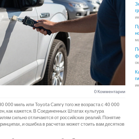
З
г
ию
П
н
ма
П
ф
ок
К
г
ию
0 Комментарии
80 000 миль или
Toyota Camry
того же возраста с 40 000
ен, как кажется. В Соединенных Штатах культура
илям сильно отличаются от российских реалий. Понятие
принципах, и ошибка в расчетах может стоить вам десятков