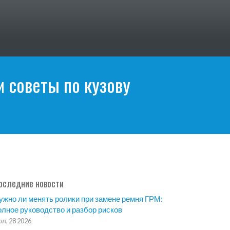
и советы по кузову
оследние новости
ужно ли менять ролики при замене ремня ГРМ:
олное руководство и разбор рисков
л, 28 2026