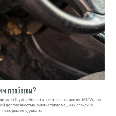
им пробегом?
дители (
Toyota
,
Honda
) и некоторые немецкие (
BMW
, при
оей долговечностью. Многие такие машины спокойно
льного ремонта двигателя.