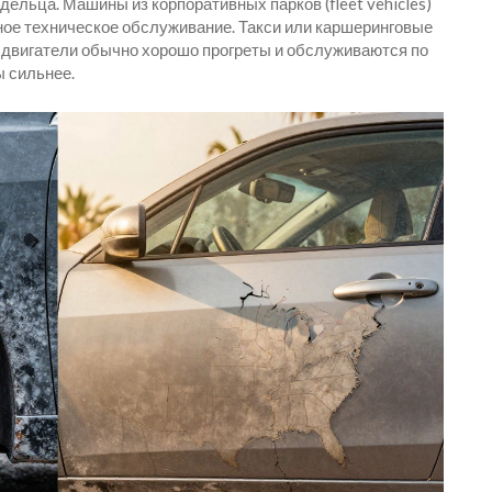
ельца. Машины из корпоративных парков (fleet vehicles)
рное техническое обслуживание. Такси или каршеринговые
 их двигатели обычно хорошо прогреты и обслуживаются по
ы сильнее.