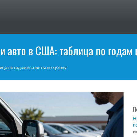
 авто в США: таблица по годам 
ца по годам и советы по кузову
П
Н
п
ию