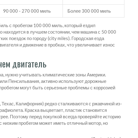
90 000 - 270 000 миль
Более 300 000 миль
иль с пробегом 100 000 миль, который ездил
то находится в лучшем состоянии, чем машина с 50 000
х поездок по городу (city miles). Городская езда
игателя и движение в пробках, что увеличивает износ
 чем двигатель
ва, нужно учитывать климатические зоны Америки.
 или Пенсильвания, активно используют дорожные
пробегом могут быть серьезные проблемы с коррозией
 Техас, Калифорния) редко сталкиваются с ржавчиной из-
ьтрафиолета. Краска выцветает, пластик становится
трее. Поэтому перед покупкой всегда проверяйте историю
с низким пробегом может иметь отличный мотор, но