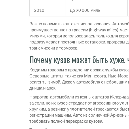
2010
До 90 000 миль
Важно понимать контекст использования. Автомоб
преимущественно по трассам (highway miles), час
милями, которая использовалась только для коротки
подразумевает постоянные остановки, прогревы дв
трансмиссии и тормозов.
Почему кузов может быть хуже,
Когда мы говорим о продлении срока службы кузо
Северные штаты, такие как Миннесота, Нью-Йорк
реагенты зимой. Даже у автомобиля с небольшим 
днища и арок.
Напротив, автомобили из южных штатов (Флорида,
за соли, но их кузов страдает от агрессивного ул
хрупким, а резинки уплотнителей трескаются быс
регистрации машины. Авто из солнечной Аризоны 
требовать полной перекраски кузова.