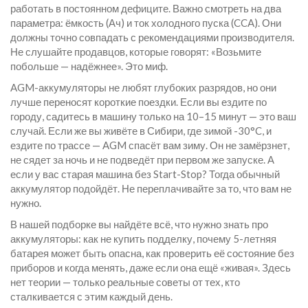
работать в постоянном дефиците. Важно смотреть на два
параметра: ёмкость (Ач) и ток холодного пуска (CCA). Они
должны точно совпадать с рекомендациями производителя.
Не слушайте продавцов, которые говорят: «Возьмите
побольше — надёжнее». Это миф.
AGM-аккумуляторы не любят глубоких разрядов, но они
лучше переносят короткие поездки. Если вы ездите по
городу, садитесь в машину только на 10–15 минут — это ваш
случай. Если же вы живёте в Сибири, где зимой -30°C, и
ездите по трассе — AGM спасёт вам зиму. Он не замёрзнет,
не сядет за ночь и не подведёт при первом же запуске. А
если у вас старая машина без Start-Stop? Тогда обычный
аккумулятор подойдёт. Не переплачивайте за то, что вам не
нужно.
В нашей подборке вы найдёте всё, что нужно знать про
аккумуляторы: как не купить подделку, почему 5-летняя
батарея может быть опасна, как проверить её состояние без
приборов и когда менять, даже если она ещё «живая». Здесь
нет теории — только реальные советы от тех, кто
сталкивается с этим каждый день.