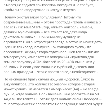
в мороз, не садится при коротких поездках и не требует,
чтобы вы её «подзаряжали» каждую неделю.
Почему он стал таким популярным? Потому что
современные машины — это не просто двигатель и колёса. У
вас есть система Start-Stop, климат-контроль, камеры,
датчики, мультимедиа — всё это ест ток, даже когда
двигатель выключен. Обычный аккумулятор не
справляется: он быстро теряет заряд, а потом не может дать
нужный ток холодного пуска.
Ток холодного пуска
,
Это
способность аккумулятора отдать большой ток при низких
температурах, измеряется в амперах (А) и критична для
зимнего запуска
у AGM-батарей на 20–40% выше, чем у
обычных. И если у вас машина с турбиной, дизелем или
полным приводом — это не просто плюс, а необходимость.
Но не спешите брать самый мощный и дорогой.
Ёмкость
аккумулятора
,
Это количество энергии, которое батарея
может хранить, измеряется в ампер-часах (Ач)
— не всегда
лучше, когда больше. Если ваша машина рассчитана на 60
Ач, а вы поставите 80, это не даст больше силы. Наоборот —
генератор может не справляться с зарядкой, и батарея будет