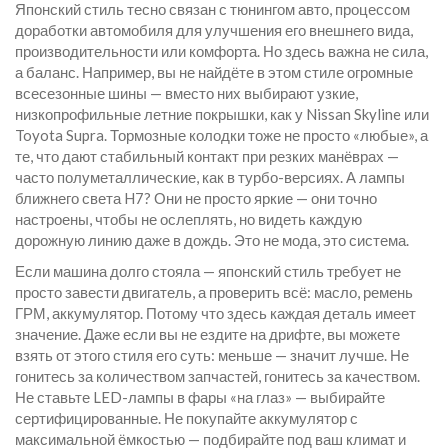
Японский стиль тесно связан с
тюнингом авто
,
процессом
доработки автомобиля для улучшения его внешнего вида,
производительности или комфорта
. Но здесь важна не сила,
а баланс. Например, вы не найдёте в этом стиле огромные
всесезонные шины — вместо них выбирают узкие,
низкопрофильные летние покрышки, как у Nissan Skyline или
Toyota Supra. Тормозные колодки тоже не просто «любые», а
те, что дают стабильный контакт при резких манёврах —
часто полуметаллические, как в турбо-версиях. А лампы
ближнего света H7? Они не просто яркие — они точно
настроены, чтобы не ослеплять, но видеть каждую
дорожную линию даже в дождь. Это не мода, это система.
Если машина долго стояла — японский стиль требует не
просто завести двигатель, а проверить всё: масло, ремень
ГРМ, аккумулятор. Потому что здесь каждая деталь имеет
значение. Даже если вы не ездите на дрифте, вы можете
взять от этого стиля его суть: меньше — значит лучше. Не
гонитесь за количеством запчастей, гонитесь за качеством.
Не ставьте LED-лампы в фары «на глаз» — выбирайте
сертифицированные. Не покупайте аккумулятор с
максимальной ёмкостью — подбирайте под ваш климат и