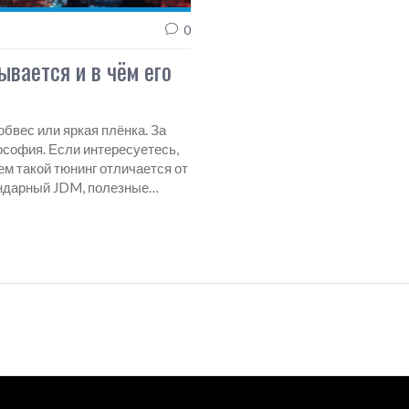
0
ывается и в чём его
обвес или яркая плёнка. За
ософия. Если интересуетесь,
чем такой тюнинг отличается от
ендарный JDM, полезные
 — что поставить и на что
.