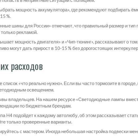
попасть в неприятные ситуации с полицией.
выбрать мощность аккумулятора», где рекомендуют подбирать ёмко
15 %.
онные шины для России» отмечают, что правильный размер и тип 
 только рекламой.
вышает мощность двигателя» и «Чип‑тюнинг», рассказывают о то
иво могут дать прирост в 10‑15 % без дорогостоящих интеркулер
их расходов
 список «что реально нужно». Если вы часто тормозите в городе,
ветодиодным освещением.
ывы владельцев. На нашем ресурсе «Светодиодные лампы вместо 
омендации по бюджетным брендам.
па H4 подойдет к каждому автолюбу, об этом рассказывает стат
айте только проверенные варианты.
ируйтесь с мастером. Иногда небольшая настройка подвески мен