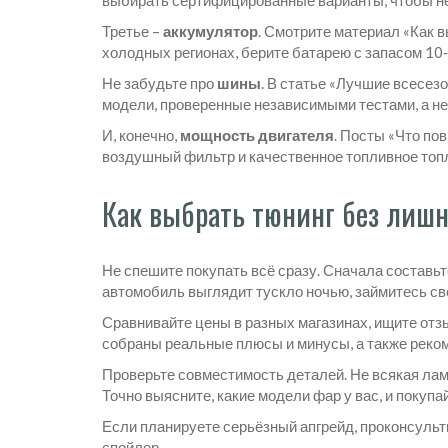
выбирать сертифицированные варианты, чтобы не 
Третье –
аккумулятор
. Смотрите материал «Как 
холодных регионах, берите батарею с запасом 10‑
Не забудьте про
шины
. В статье «Лучшие всесез
модели, проверенные независимыми тестами, а не
И, конечно,
мощность двигателя
. Посты «Что по
воздушный фильтр и качественное топливное топл
Как выбрать тюнинг без лишн
Не спешите покупать всё сразу. Сначала составьте
автомобиль выглядит тускло ночью, займитесь с
Сравнивайте цены в разных магазинах, ищите отз
собраны реальные плюсы и минусы, а также рек
Проверьте совместимость деталей. Не всякая лам
Точно выясните, какие модели фар у вас, и покуп
Если планируете серьёзный апгрейд, проконсульт
спойлер.