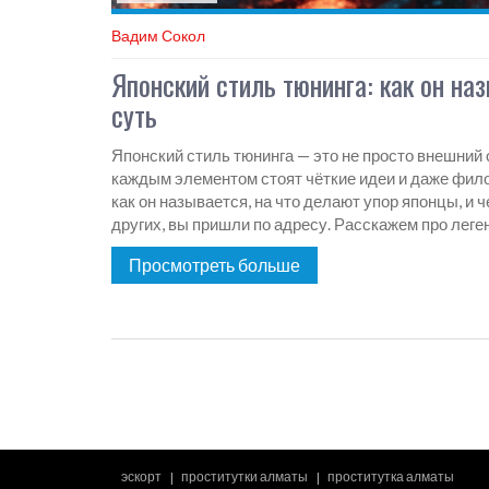
Вадим Сокол
Японский стиль тюнинга: как он наз
суть
Японский стиль тюнинга — это не просто внешний 
каждым элементом стоят чёткие идеи и даже фил
как он называется, на что делают упор японцы, и 
других, вы пришли по адресу. Расскажем про лег
советы и винтажные факты. Доведём до конкретики
Просмотреть больше
обратить внимание при самостоятельном апгрейде
эскорт
проститутки алматы
проститутка алматы