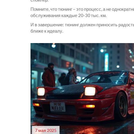
Помните, что тюнинг – это процесс, а не однокра
обслуживания каждые 20‑30 тыс. км.
И в завершение: тюнинг должен приносить радость
ближе к идеалу.
7 мая 2025