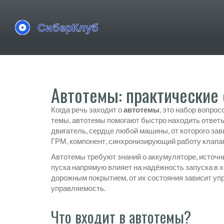
Автотемы: практические
Когда речь заходит о
автотемы
,
это набор вопрос
темы
, автотемы помогают быстро находить ответы
двигатель
,
сердце любой машины, от которого за
ГРМ
,
компонент, синхронизирующий работу клапа
Автотемы требуют знаний о
аккумуляторе
,
источн
пуска напрямую влияет на надёжность запуска в 
дорожным покрытием, от их состояния зависит уп
управляемость.
Что входит в автотемы?