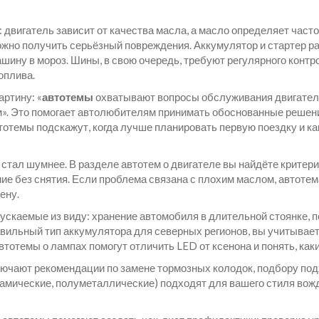
 двигатель зависит от качества масла, а масло определяет част
можно получить серьёзный повреждения. Аккумулятор и стартер р
шину в мороз. Шины, в свою очередь, требуют регулярного контр
оплива.
ртину: «
автотемы
охватывают вопросы обслуживания двигателя,
». Это помогает автолюбителям принимать обоснованные решени
втотемы подскажут, когда лучше планировать первую поездку и к
 стал шумнее. В разделе автотем о двигателе вы найдёте критери
ие без снятия. Если проблема связана с плохим маслом, автотем
ену.
ускаемые из виду: хранение автомобиля в длительной стоянке, п
вильный тип аккумулятора для северных регионов, вы учитываете
тотемы о лампах помогут отличить LED от ксенона и понять, как
ключают рекомендации по замене тормозных колодок, подбору п
рамические, полуметаллические) подходят для вашего стиля вожд