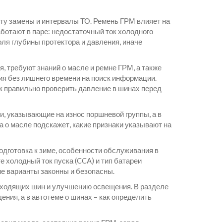
оту замены и интервалы ТО. Ремень ГРМ влияет на
аботают в паре: недостаточный ток холодного
оля глубины протектора и давления, иначе
 требуют знаний о масле и ремне ГРМ, а также
я без лишнего времени на поиск информации.
ак правильно проверить давление в шинах перед
и, указывающие на износ поршневой группы, а в
а о масле подскажет, какие признаки указывают на
одготовка к зиме, особенности обслуживания в
 холодный ток пуска (CCA) и тип батареи
ие варианты законны и безопасны.
одходящих шин и улучшению освещения. В разделе
ения, а в автотеме о шинах – как определить