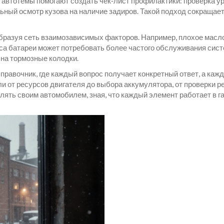
автотемы помогают создать чек‑лист профилактики: проверка ур
льный осмотр кузова на наличие задиров. Такой подход сокращае
разуя сеть взаимозависимых факторов. Например, плохое масло у
са батареи может потребовать более частого обслуживания сис
на тормозные колодки.
справочник, где каждый вопрос получает конкретный ответ, а ка
и от ресурсов двигателя до выбора аккумулятора, от проверки 
лять своим автомобилем, зная, что каждый элемент работает в г