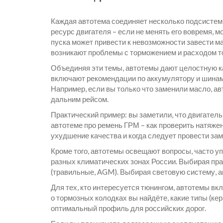
Каждая автотема соединяет несколько подсистем:
ресурс двигателя – если не менять его вовремя, 
пуска может привести к невозможности завести ма
возникают проблемы с торможением и расходом т
Объединяя эти темы, автотемы дают целостную ка
включают рекомендации по аккумулятору и шинам
Например, если вы только что заменили масло, а
дальним рейсом.
Практический пример: вы заметили, что двигатель
автотеме про ремень ГРМ – как проверить натяжен
ухудшение качества и когда следует провести зам
Кроме того, автотемы освещают вопросы, часто уп
разных климатических зонах России. Выбирая пра
(травильные, AGM). Выбирая световую систему, ав
Для тех, кто интересуется тюнингом, автотемы в
о тормозных колодках вы найдёте, какие типы (ке
оптимальный профиль для российских дорог.