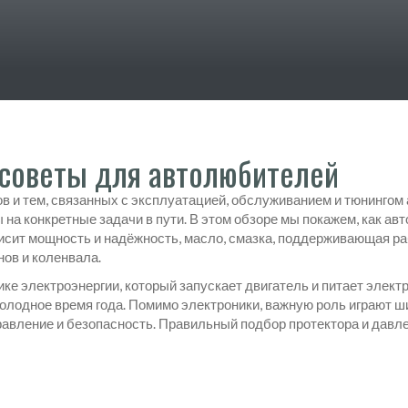
 советы для автолюбителей
ов и тем, связанных с эксплуатацией, обслуживанием и тюнингом
 на конкретные задачи в пути. В этом обзоре мы покажем, как ав
висит мощность и надёжность
,
масло
,
смазка, поддерживающая ра
нов и коленвала
.
ике электроэнергии, который запускает двигатель и питает элект
холодное время года. Помимо электроники, важную роль играют
ш
равление и безопасность
. Правильный подбор протектора и давл