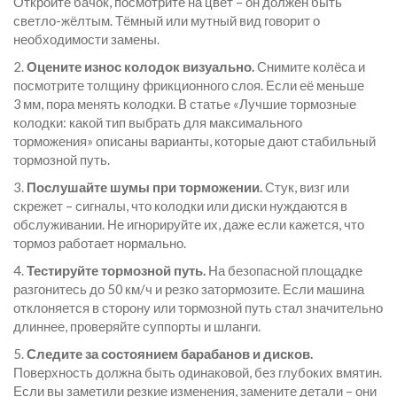
Откройте бачок, посмотрите на цвет – он должен быть
светло-жёлтым. Тёмный или мутный вид говорит о
необходимости замены.
2.
Оцените износ колодок визуально.
Снимите колёса и
посмотрите толщину фрикционного слоя. Если её меньше
3 мм, пора менять колодки. В статье «Лучшие тормозные
колодки: какой тип выбрать для максимального
торможения» описаны варианты, которые дают стабильный
тормозной путь.
3.
Послушайте шумы при торможении.
Стук, визг или
скрежет – сигналы, что колодки или диски нуждаются в
обслуживании. Не игнорируйте их, даже если кажется, что
тормоз работает нормально.
4.
Тестируйте тормозной путь.
На безопасной площадке
разгонитесь до 50 км/ч и резко затормозите. Если машина
отклоняется в сторону или тормозной путь стал значительно
длиннее, проверяйте суппорты и шланги.
5.
Следите за состоянием барабанов и дисков.
Поверхность должна быть одинаковой, без глубоких вмятин.
Если вы заметили резкие изменения, замените детали – они