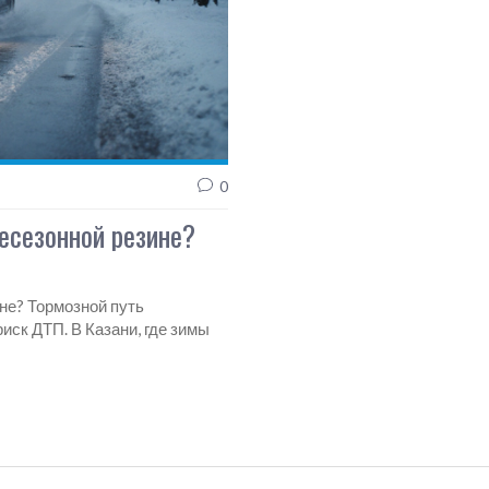
0
сесезонной резине?
ине? Тормозной путь
иск ДТП. В Казани, где зимы