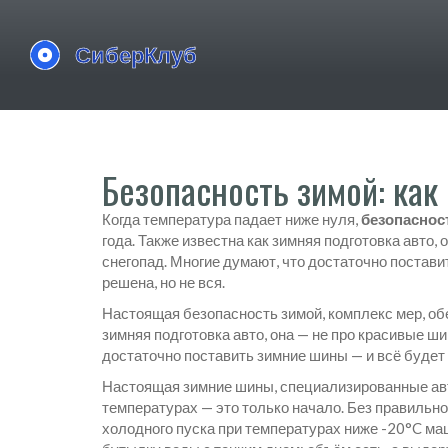
Безопасность зимой: как
Когда температура падает ниже нуля,
безопаснос
года
. Также известна как
зимняя подготовка авто
,
снегопад.
Многие думают, что достаточно поставит
решена, но не вся.
Настоящая
безопасность зимой
,
комплекс мер, о
зимняя подготовка авто
, она — не про красивые ш
достаточно поставить зимние шины — и всё будет в
Настоящая
зимние шины
,
специализированные авт
температурах
— это только начало. Без правильн
холодного пуска при температурах ниже -20°C
маш