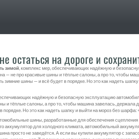
 не остаться на дороге и сохран
ть зимой
,
комплекс мер, обеспечивающих надёжную и безопасну
 она — не про красивые шины и тёплые салоны, а про то, чтобы ма
ь зимние шины — и всё будет в порядке. Но это как надеть шапк
беспечивающих надёжную и безопасную эксплуатацию автомобиля
ины и тёплые салоны, а про то, чтобы машина завелась, держала д
 порядке. Но это как надеть шапку и выйти на мороз без шарфа: 
омобильные шины, разработанные для обеспечения сцепления на 
ого
аккумулятор для холодного климата
,
автомобильный аккумуля
ина просто не заведётся. А если вы купили аккумулятор с запасом