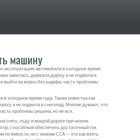
ить машину
ю эксплуатацию автомобиля в холодное время
шина завелась, держала дорогу и не подвела в
у и выйти на мороз без шарфа: часть проблемы
 в холодное время года
. Также известна как
орогу и не подвела в снегопад.
Многие думают, что
часть проблемы решена, но не вся.
снегу, льду и мокрой дороге при низких
тор, способный обеспечить достаточный ток
 по ёмкости, но с низким CCA — это как взять