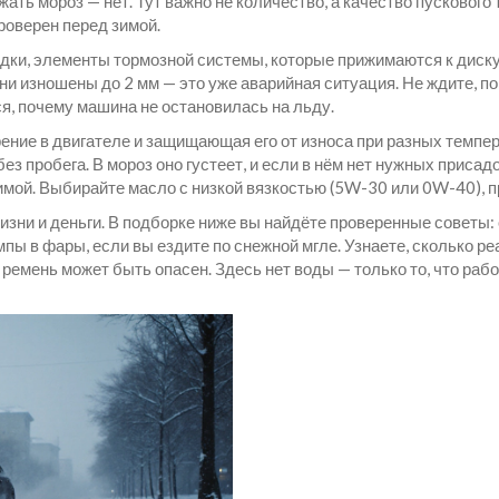
ать мороз — нет. Тут важно не количество, а качество пускового
роверен перед зимой.
одки
,
элементы тормозной системы, которые прижимаются к диск
и изношены до 2 мм — это уже аварийная ситуация. Не ждите, по
я, почему машина не остановилась на льду.
ение в двигателе и защищающая его от износа при разных темпе
без пробега. В мороз оно густеет, и если в нём нет нужных приса
зимой. Выбирайте масло с низкой вязкостью (5W-30 или 0W-40), пр
жизни и деньги. В подборке ниже вы найдёте проверенные советы: 
мпы в фары, если вы ездите по снежной мгле. Узнаете, сколько ре
емень может быть опасен. Здесь нет воды — только то, что работ