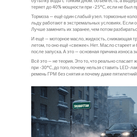
бутылку воды с тонким дном: объём есть, а выдерж
теряет до 40% мощности при -25°C, если не был п
Тормоза — ещё один слабый узел.
тормозные кол
льду работают в экстремальных условиях. Если он
Лучше заменить их заранее, чем потом разбиратьс
И ещё —
моторное масло
,
жидкость, снижающая тр
летом, то оно ещё «свежее». Нет. Масло стареет и 
после запуска. А это — основная причина износа 
Всё это — не теория. Это то, что реально спасает 
при -30°C, до того, почему нельзя ставить LED-ла
ремень ГРМ без снятия и почему даже пятилетний р