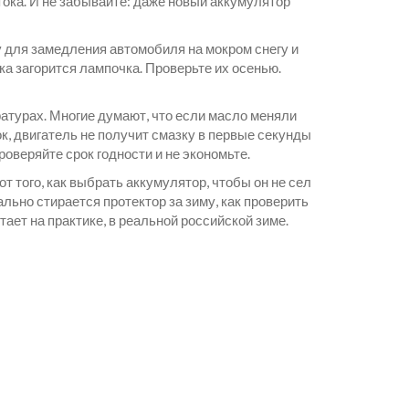
 тока. И не забывайте: даже новый аккумулятор
у для замедления автомобиля
на мокром снегу и
ка загорится лампочка. Проверьте их осенью.
ратурах
. Многие думают, что если масло меняли
док, двигатель не получит смазку в первые секунды
оверяйте срок годности и не экономьте.
от того, как выбрать аккумулятор, чтобы он не сел
ально стирается протектор за зиму, как проверить
ает на практике, в реальной российской зиме.