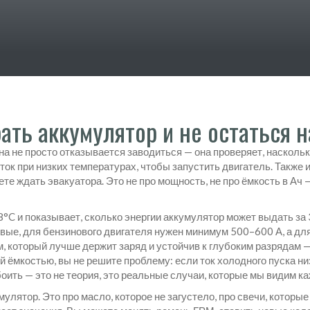
ать аккумулятор и не остаться н
на не просто отказывается заводиться — она проверяет, насколь
ок при низких температурах, чтобы запустить двигатель
. Также 
ете ждать эвакуатора.
Это не про мощность, не про ёмкость в Ач
8°C и показывает, сколько энергии аккумулятор может выдать за
ровые, для бензинового двигателя нужен минимум 500–600 А, а дл
, который лучше держит заряд и устойчив к глубоким разрядам
—
 ёмкостью, вы не решите проблему: если ток холодного пуска низ
боить — это не теория, это реальные случаи, которые мы видим ка
улятор. Это про масло, которое не загустело, про свечи, которые