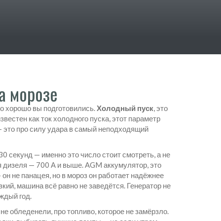
а морозе
ко хорошо вы подготовились.
Холодный пуск
,
это
известен как
ток холодного пуска
, этот параметр
 — это про силу удара в самый неподходящий
 30 секунд
— именно это число стоит смотреть, а не
я дизеля — 700 А и выше.
AGM аккумулятор
,
это
 он не панацея, но в мороз он работает надёжнее
кий, машина всё равно не заведётся. Генератор не
ждый год.
 не обледенели, про топливо, которое не замёрзло.