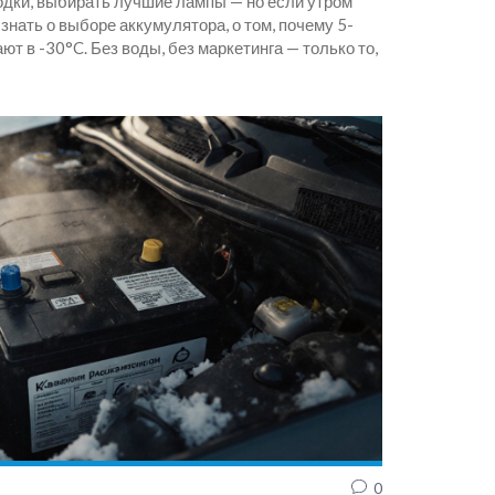
одки, выбирать лучшие лампы — но если утром
знать о выборе аккумулятора, о том, почему 5-
т в -30°C. Без воды, без маркетинга — только то,
0