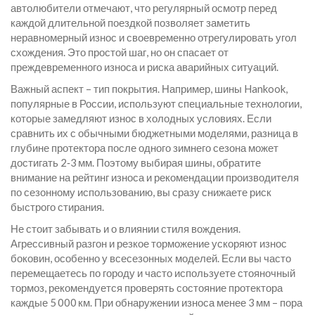
автолюбители отмечают, что регулярный осмотр перед
каждой длительной поездкой позволяет заметить
неравномерный износ и своевременно отрегулировать угол
схождения. Это простой шаг, но он спасает от
преждевременного износа и риска аварийных ситуаций.
Важный аспект – тип покрытия. Например, шины Hankook,
популярные в России, используют специальные технологии,
которые замедляют износ в холодных условиях. Если
сравнить их с обычными бюджетными моделями, разница в
глубине протектора после одного зимнего сезона может
достигать 2‑3 мм. Поэтому выбирая
шины
,
обратите
внимание на рейтинг износа и рекомендации производителя
по сезонному использованию
, вы сразу снижаете риск
быстрого стирания.
Не стоит забывать и о влиянии стиля вождения.
Агрессивный разгон и резкое торможение ускоряют износ
боковин, особенно у всесезонных моделей. Если вы часто
перемещаетесь по городу и часто используете стояночный
тормоз, рекомендуется проверять состояние протектора
каждые 5 000 км. При обнаружении износа менее 3 мм – пора