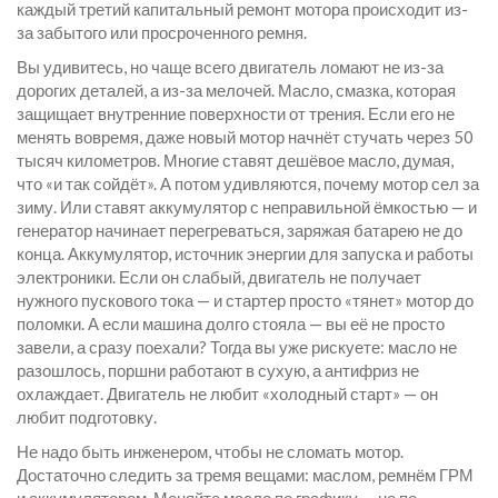
каждый третий капитальный ремонт мотора происходит из-
за забытого или просроченного ремня.
Вы удивитесь, но чаще всего двигатель ломают не из-за
дорогих деталей, а из-за мелочей.
Масло
,
смазка, которая
защищает внутренние поверхности от трения
. Если его не
менять вовремя, даже новый мотор начнёт стучать через 50
тысяч километров
. Многие ставят дешёвое масло, думая,
что «и так сойдёт». А потом удивляются, почему мотор сел за
зиму. Или ставят аккумулятор с неправильной ёмкостью — и
генератор начинает перегреваться, заряжая батарею не до
конца.
Аккумулятор
,
источник энергии для запуска и работы
электроники
. Если он слабый, двигатель не получает
нужного пускового тока — и стартер просто «тянет» мотор до
поломки
. А если машина долго стояла — вы её не просто
завели, а сразу поехали? Тогда вы уже рискуете: масло не
разошлось, поршни работают в сухую, а антифриз не
охлаждает. Двигатель не любит «холодный старт» — он
любит подготовку.
Не надо быть инженером, чтобы не сломать мотор.
Достаточно следить за тремя вещами: маслом, ремнём ГРМ