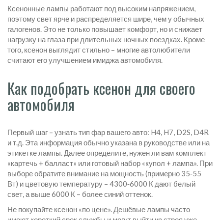
Ксенонные лампы работают под высоким напряжением,
поэтому свет ярче и распределяется шире, чем у обычных
галогенов. Это не только повышает комфорт, но и снижает
нагрузку на глаза при длительных ночных поездках. Кроме
того, ксенон выглядит стильно – многие автолюбители
считают его улучшением имиджа автомобиля.
Как подобрать ксенон для своего
автомобиля
Первый шаг – узнать тип фар вашего авто: H4, H7, D2S, D4R
и т.д. Эта информация обычно указана в руководстве или на
этикетке лампы. Далее определите, нужен ли вам комплект
«картечь + балласт» или готовый набор «купол + лампа». При
выборе обратите внимание на мощность (примерно 35‑55
Вт) и цветовую температуру – 4300‑6000 К дают белый
свет, а выше 6000 К – более синий оттенок.
Не покупайте ксенон «по цене». Дешёвые лампы часто
имеют короткий срок службы и могут выйти из строя уже