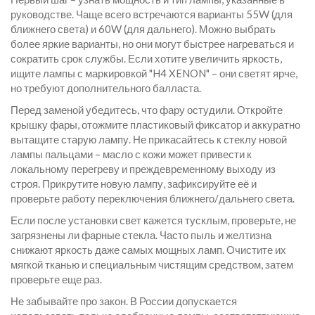
руководстве. Чаще всего встречаются варианты 55W (для
ближнего света) и 60W (для дальнего). Можно выбрать
более яркие варианты, но они могут быстрее нагреваться и
сократить срок службы. Если хотите увеличить яркость,
ищите лампы с маркировкой "H4 XENON" – они светят ярче,
но требуют дополнительного балласта.
Перед заменой убедитесь, что фару остудили. Откройте
крышку фары, отожмите пластиковый фиксатор и аккуратно
вытащите старую лампу. Не прикасайтесь к стеклу новой
лампы пальцами – масло с кожи может привести к
локальному перегреву и преждевременному выходу из
строя. Прикрутите новую лампу, зафиксируйте её и
проверьте работу переключения ближнего/дальнего света.
Если после установки свет кажется тусклым, проверьте, не
загрязнены ли фарные стекла. Часто пыль и желтизна
снижают яркость даже самых мощных ламп. Очистите их
мягкой тканью и специальным чистящим средством, затем
проверьте еще раз.
Не забывайте про закон. В России допускается