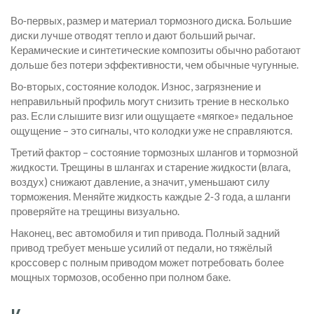
Во‑первых, размер и материал тормозного диска. Большие
диски лучше отводят тепло и дают больший рычаг.
Керамические и синтетические композиты обычно работают
дольше без потери эффективности, чем обычные чугунные.
Во‑вторых, состояние колодок. Износ, загрязнение и
неправильный профиль могут снизить трение в несколько
раз. Если слышите визг или ощущаете «мягкое» педальное
ощущение – это сигналы, что колодки уже не справляются.
Третий фактор – состояние тормозных шлангов и тормозной
жидкости. Трещины в шлангах и старение жидкости (влага,
воздух) снижают давление, а значит, уменьшают силу
торможения. Меняйте жидкость каждые 2‑3 года, а шланги
проверяйте на трещины визуально.
Наконец, вес автомобиля и тип привода. Полный задний
привοд требует меньше усилий от педали, но тяжёлый
кроссовер с полным привοдом может потребовать более
мощных тормозов, особенно при полном баке.