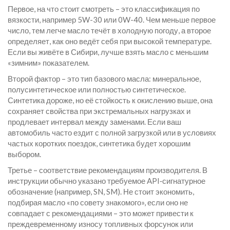
Первое, на что стоит смотреть – это классификация по
вязкости, например 5W-30 или 0W-40. Чем меньше первое
число, тем легче масло течёт в холодную погоду, а второе
определяет, как оно ведёт себя при высокой температуре.
Если вы живёте в Сибири, лучше взять масло с меньшим
«зимним» показателем.
Второй фактор – это тип базового масла: минеральное,
полусинтетическое или полностью синтетическое.
Синтетика дороже, но её стойкость к окислению выше, она
сохраняет свойства при экстремальных нагрузках и
продлевает интервал между заменами. Если ваш
автомобиль часто ездит с полной загрузкой или в условиях
частых коротких поездок, синтетика будет хорошим
выбором.
Третье – соответствие рекомендациям производителя. В
инструкции обычно указано требуемое API‑сигнатурное
обозначение (например, SN, SM). Не стоит экономить,
подбирая масло «по совету знакомого», если оно не
совпадает с рекомендациями – это может привести к
преждевременному износу топливных форсунок или