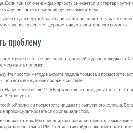
де. Если при включении фар яркость снижается, а стартер крутит
о в случае частых провалов лучше заменить её.
ышен стук в верхней части двигателя, появляется запах жженог
мня заранее спасает от дорогостоящего капитального ремонта.
ть проблему
 посмотрите на состояние шлангов, ремней и уровень жидкостей.
е, чем ждать поломки.
ьзуйте простой метод: нажмите педаль тормоза и посмотрите, ес
ны или есть воздушные пробки в системе.
. Напряжение выше 12,6 В при выключенном двигателе – всё нор
ит без запуска.
робный запуск и посмотрите на дым из выпускного колпака. Бел
ше проконсультироваться со специалистом.
в наших статьях. Мы описали, как правильно менять тормозные к
к при замене ремня ГРМ. Чтение этих гайды сэкономит вам время 