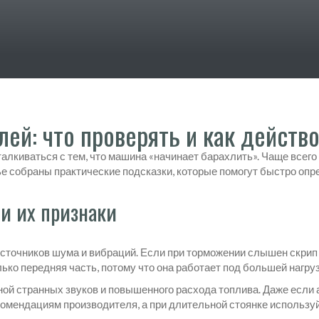
ей: что проверять и как действ
алкиваться с тем, что машина «начинает барахлить». Чаще всего
атье собраны практические подсказки, которые помогут быстро оп
и их признаки
сточников шума и вибраций. Если при торможении слышен скрип 
лько передняя часть, потому что она работает под большей нагруз
ой странных звуков и повышенного расхода топлива. Даже если ав
комендациям производителя, а при длительной стоянке использу