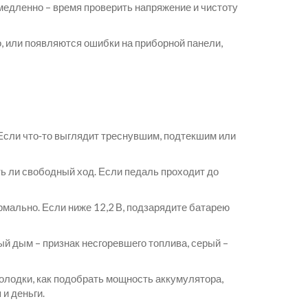
 медленно – время проверить напряжение и чистоту
о, или появляются ошибки на приборной панели,
 Если что‑то выглядит треснувшим, подтекшим или
ть ли свободный ход. Если педаль проходит до
мально. Если ниже 12,2 В, подзарядите батарею
ый дым – признак несгоревшего топлива, серый –
олодки, как подобрать мощность аккумулятора,
и деньги.