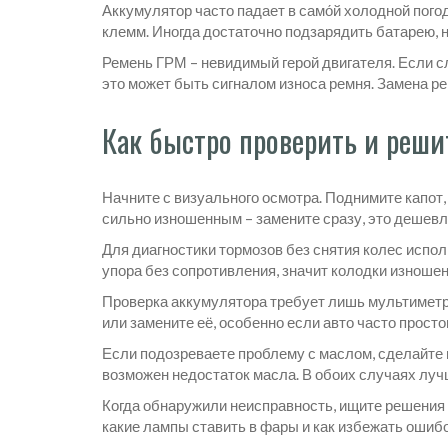
Аккумулятор часто падает в само́й холодной пого
клемм. Иногда достаточно подзарядить батарею, н
Ремень ГРМ – невидимый герой двигателя. Если сл
это может быть сигналом износа ремня. Замена ре
Как быстро проверить и реши
Начните с визуального осмотра. Поднимите капот,
сильно изношенным – замените сразу, это дешевл
Для диагностики тормозов без снятия колес испол
упора без сопротивления, значит колодки изноше
Проверка аккумулятора требует лишь мультиметра
или замените её, особенно если авто часто просто
Если подозреваете проблему с маслом, сделайте п
возможен недостаток масла. В обоих случаях луч
Когда обнаружили неисправность, ищите решения 
какие лампы ставить в фары и как избежать ошибо