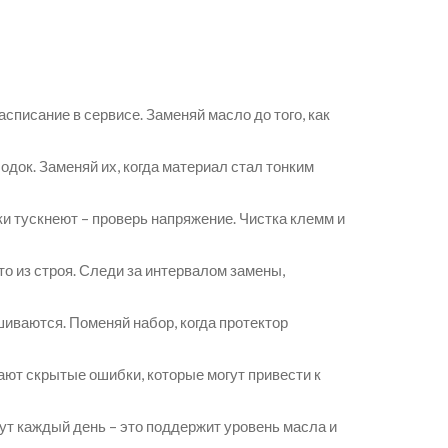
списание в сервисе. Заменяй масло до того, как
док. Заменяй их, когда материал стал тонким
ки тускнеют – проверь напряжение. Чистка клемм и
то из строя. Следи за интервалом замены,
иваются. Поменяй набор, когда протектор
ают скрытые ошибки, которые могут привести к
нут каждый день – это поддержит уровень масла и