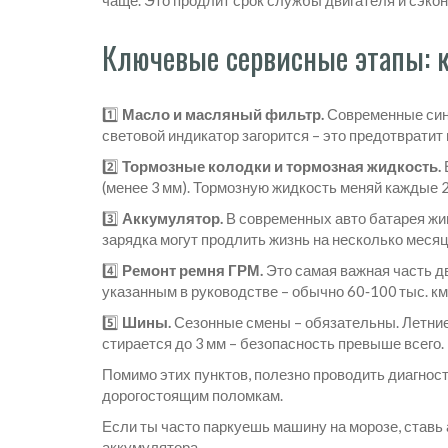
чаще. Это продлит срок службы двигателя и сэкон
Ключевые сервисные этапы: к
1️⃣
Масло и масляный фильтр.
Современные синте
световой индикатор загорится – это предотвратит 
2️⃣
Тормозные колодки и тормозная жидкость.
(менее 3 мм). Тормозную жидкость меняй каждые 2
3️⃣
Аккумулятор.
В современных авто батарея жив
зарядка могут продлить жизнь на несколько месяц
4️⃣
Ремонт ремня ГРМ.
Это самая важная часть дв
указанным в руководстве – обычно 60‑100 тыс. км
5️⃣
Шины.
Сезонные смены – обязательны. Летние 
стирается до 3 мм – безопасность превыше всего.
Помимо этих пунктов, полезно проводить диагнос
дорогостоящим поломкам.
Если ты часто паркуешь машину на морозе, ставь 
аккумулятора.