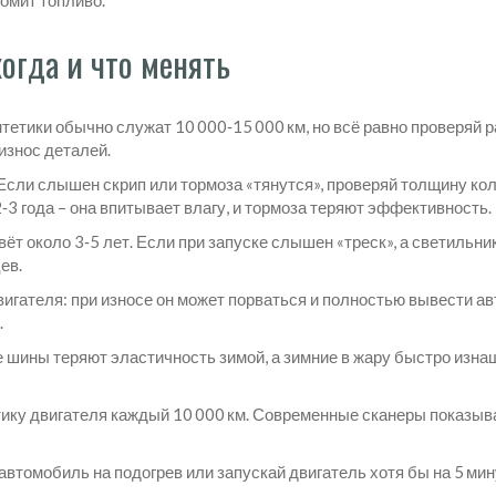
омит топливо.
огда и что менять
тики обычно служат 10 000‑15 000 км, но всё равно проверяй ра
износ деталей.
Если слышен скрип или тормоза «тянутся», проверяй толщину коло
‑3 года – она впитывает влагу, и тормоза теряют эффективность.
ёт около 3‑5 лет. Если при запуске слышен «треск», а светильни
ев.
игателя: при износе он может порваться и полностью вывести ав
.
шины теряют эластичность зимой, а зимние в жару быстро изнаш
тику двигателя каждый 10 000 км. Современные сканеры показыв
автомобиль на подогрев или запускай двигатель хотя бы на 5 ми