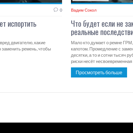
0
Вадим Сокол
ет испортить
Что будет если не з
реальные последств
вред двигателю, какие
Мало кто думает о ремне ГРМ,
 заменить ремень, чтобы
капотом. Промедление с заме
десятки, а то и сотни тысяч р
риски несёт несвоевременная 
экономия на этом элементе ч
Просмотреть больше
машиной. Факты, советы и лич
ремонта.