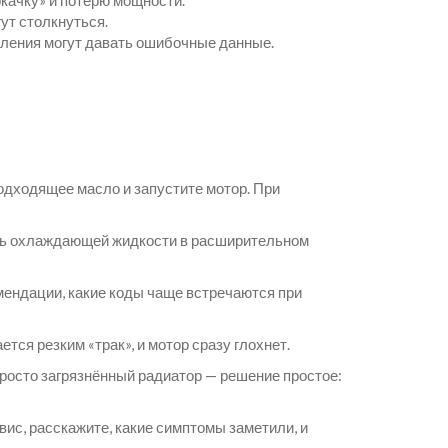
качку» и потерю мощности.
ут столкнуться.
вления могут давать ошибочные данные.
подходящее масло и запустите мотор. При
ень охлаждающей жидкости в расширительном
мендации, какие коды чаще встречаются при
ся резким «трак», и мотор сразу глохнет.
просто загрязнённый радиатор — решение простое:
вис, расскажите, какие симптомы заметили, и