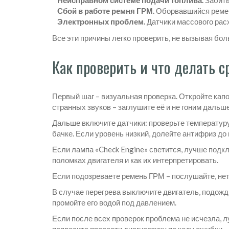
Неисправном системе подачи топлива.
Забиты
Сбой в работе ремня ГРМ.
Оборвавшийся ремень
Электронных проблем.
Датчики массового расх
Все эти причины легко проверить, не вызывая бо
Как проверить и что делать с
Первый шаг – визуальная проверка. Откройте капо
странных звуков – заглушите её и не гоним дальше
Дальше включите датчики: проверьте температур
бачке. Если уровень низкий, долейте антифриз до
Если лампа «Check Engine» светится, лучше подк
поломках двигателя и как их интерпретировать.
Если подозреваете ремень ГРМ – послушайте, нет 
В случае перегрева выключите двигатель, подожди
промойте его водой под давлением.
Если после всех проверок проблема не исчезла, л