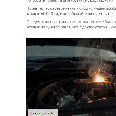
попросите провести диагностику по коду ошибки.
Помните, что своевременный уход – лучшая профи
каждые 60 000 км) и не забывайте про замену фил
Следуя этим простым советам, вы сможете быстро 
каждый из пунктов, загляните в другие статьи Си
8 октября 2025