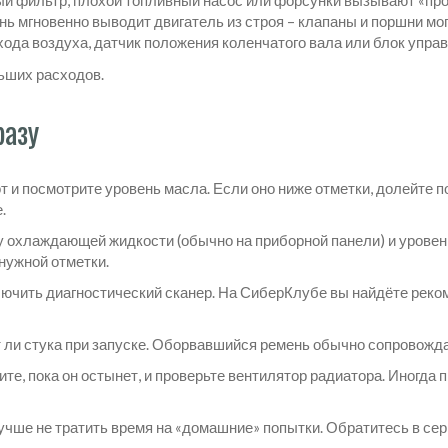
й фильтр, плохой топливный насос или форсунки вызывают «про
 мгновенно выводит двигатель из строя – клапаны и поршни мог
ода воздуха, датчик положения коленчатого вала или блок упра
льших расходов.
разу
т и посмотрите уровень масла. Если оно ниже отметки, долейте 
.
у охлаждающей жидкости (обычно на приборной панели) и уров
 нужной отметки.
лючить диагностический сканер. На СиберКлубе вы найдёте реко
ли стука при запуске. Оборвавшийся ремень обычно сопровождает
те, пока он остынет, и проверьте вентилятор радиатора. Иногда 
учше не тратить время на «домашние» попытки. Обратитесь в сер