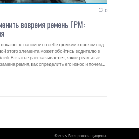
0
аменить вовремя ремень ГРМ:
ия
 пока он не напомнит о себе громким хлопком под
ной этого элемента может обойтись водителю в
ублей. В статье рассказывается, какие реальные
замена ремня, как определить его износ и почему
асто выливается в серьёзные проблемы с
ные наблюдения — всё, чтобы избежать дорогого
© 2026. Все права защищены.