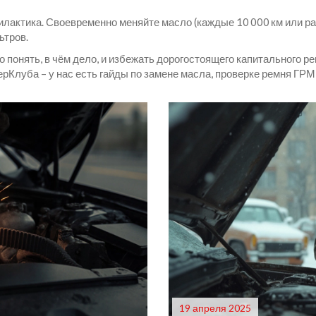
лактика. Своевременно меняйте масло (каждые 10 000 км или раз
ьтров.
понять, в чём дело, и избежать дорогостоящего капитального ре
берКлуба – у нас есть гайды по замене масла, проверке ремня ГРМ
19 апреля 2025