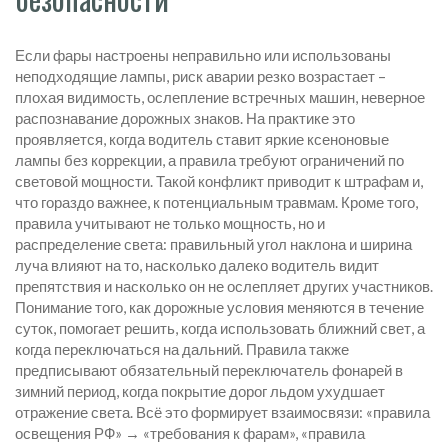
Если фары настроены неправильно или использованы
неподходящие лампы, риск аварии резко возрастает –
плохая видимость, ослепление встречных машин, неверное
распознавание дорожных знаков. На практике это
проявляется, когда водитель ставит яркие ксеноновые
лампы без коррекции, а правила требуют ограничений по
световой мощности. Такой конфликт приводит к штрафам и,
что гораздо важнее, к потенциальным травмам. Кроме того,
правила учитывают не только мощность, но и
распределение света: правильный угол наклона и ширина
луча влияют на то, насколько далеко водитель видит
препятствия и насколько он не ослепляет других участников.
Понимание того, как дорожные условия меняются в течение
суток, помогает решить, когда использовать ближний свет, а
когда переключаться на дальний. Правила также
предписывают обязательный переключатель фонарей в
зимний период, когда покрытие дорог льдом ухудшает
отражение света. Всё это формирует взаимосвязи: «правила
освещения РФ» → «требования к фарам», «правила