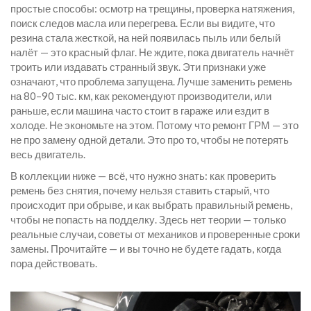
простые способы: осмотр на трещины, проверка натяжения,
поиск следов масла или перегрева. Если вы видите, что
резина стала жесткой, на ней появилась пыль или белый
налёт — это красный флаг. Не ждите, пока двигатель начнёт
троить или издавать странный звук. Эти признаки уже
означают, что проблема запущена. Лучше заменить ремень
на 80–90 тыс. км, как рекомендуют производители, или
раньше, если машина часто стоит в гараже или ездит в
холоде. Не экономьте на этом. Потому что ремонт ГРМ — это
не про замену одной детали. Это про то, чтобы не потерять
весь двигатель.
В коллекции ниже — всё, что нужно знать: как проверить
ремень без снятия, почему нельзя ставить старый, что
происходит при обрыве, и как выбрать правильный ремень,
чтобы не попасть на подделку. Здесь нет теории — только
реальные случаи, советы от механиков и проверенные сроки
замены. Прочитайте — и вы точно не будете гадать, когда
пора действовать.