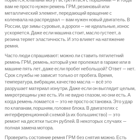
вам не просто нужен
ремень ГРМ
,
резиновый или
металлический элемент, передающий вращение с
коленвала на распредвал
— вам нужен новый двигатель. В
России, где зимы суровые, а дороги — не идеальные, износ
ускоряется. Даже если машина стоит, масло густеет, а
резина теряет эластичность. И это влияет на натяжение
ремня.
Часто люди спрашивают: можно ли ставить
пятилетний
ремень ГРМ
,
ремень, который уже пролежал в гараже или в
машине пять лет, даже если пробег небольшой
? Ответ — нет.
Срок службы не зависит только от пробега. Время,
температура, вибрации, качество масла — всё это
разрушает материал изнутри. Даже если он выглядит целым,
микротрещины уже есть. Их не видно глазом, но они есть. А
когда ремень ломается — это не просто остановка. Это удар
по клапанам, поршням, головке блока. В двигателях с
интерференционной схемой (а их большинство) — это
ремонт на десятки тысяч рублей. В некоторых случаях —
полная замена мотора.
Проверить состояние ремня ГРМ без снятия можно. Есть