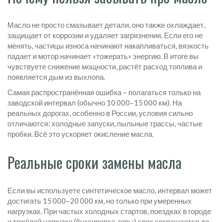
Масло не просто смазывает детали, оно также охлаждает,
защищает от коррозии и удаляет загрязнения. Если его не
менять, частицы износа начинают накапливаться, вязкость
падает и мотор начинает «тожерать» энергию. В итоге вы
чувствуете снижение мощности, растёт расход топлива и
появляется дым из выхлопа.
Самая распространённая ошибка – полагаться только на
заводской интервал (обычно 10 000–15 000 км). На
реальных дорогах, особенно в России, условия сильно
отличаются: холодные запуски, пыльные трассы, частые
пробки. Всё это ускоряет окисление масла.
Реальные сроки замены масла
Если вы используете синтетическое масло, интервал может
достигать 15 000–20 000 км, но только при умеренных
нагрузках. При частых холодных стартов, поездках в городе
и тяжёлой нагрузке (буксировка, горы) срок сокращается до