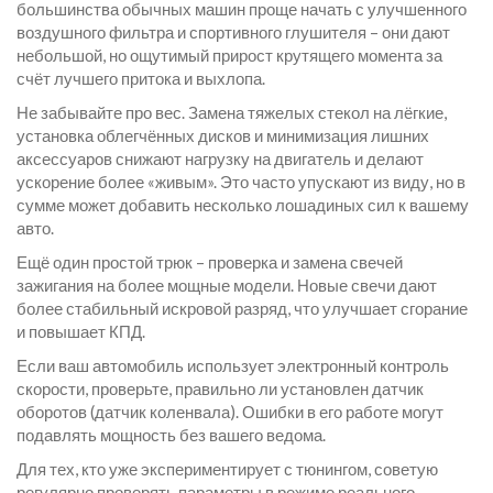
большинства обычных машин проще начать с улучшенного
воздушного фильтра и спортивного глушителя – они дают
небольшой, но ощутимый прирост крутящего момента за
счёт лучшего притока и выхлопа.
Не забывайте про вес. Замена тяжелых стекол на лёгкие,
установка облегчённых дисков и минимизация лишних
аксессуаров снижают нагрузку на двигатель и делают
ускорение более «живым». Это часто упускают из виду, но в
сумме может добавить несколько лошадиных сил к вашему
авто.
Ещё один простой трюк – проверка и замена свечей
зажигания на более мощные модели. Новые свечи дают
более стабильный искровой разряд, что улучшает сгорание
и повышает КПД.
Если ваш автомобиль использует электронный контроль
скорости, проверьте, правильно ли установлен датчик
оборотов (датчик коленвала). Ошибки в его работе могут
подавлять мощность без вашего ведома.
Для тех, кто уже экспериментирует с тюнингом, советую
регулярно проверять параметры в режиме реального