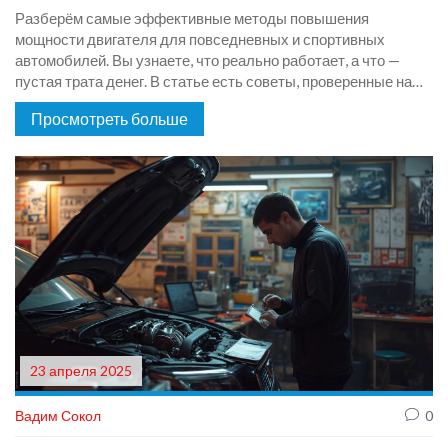
Разберём самые эффективные методы повышения
мощности двигателя для повседневных и спортивных
автомобилей. Вы узнаете, что реально работает, а что —
пустая трата денег. В статье есть советы, проверенные на
практике, примеры из личного опыта и важные нюансы.
Просмотреть больше
Расскажу о доступных доработках, а не только о дорогих
решениях для гонщиков. Всё расписано простым языком,
чтобы каждый мог разобраться.
23 апреля 2025
Вадим Сокол
0