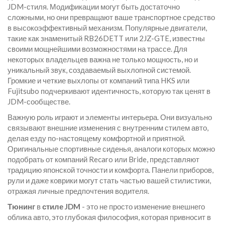
JDM-стиля. Модификации могут быть достаточно
сложными, но они превращают ваше транспортное средство
в высокоэффективный механизм. Популярные двигатели,
такие как знаменитый RB26DETT или 2JZ-GTE, известны
своими мощнейшими возможностями на трассе. Для
некоторых владельцев важна не только мощность, но и
уникальный звук, создаваемый выхлопной системой.
Громкие и четкие выхлопы от компаний типа HKS или
Fujitsubo подчеркивают идентичность, которую так ценят в
JDM-сообществе.
Важную роль играют и элементы интерьера. Они визуально
связывают внешние изменения с внутренним стилем авто,
делая езду по-настоящему комфортной и приятной.
Оригинальные спортивные сиденья, аналоги которых можно
подобрать от компаний Recaro или Bride, представляют
традицию японской точности и комфорта. Панели приборов,
рули и даже коврики могут стать частью вашей стилистики,
отражая личные предпочтения водителя.
Тюнинг
в
стиле JDM
- это не просто изменение внешнего
облика авто, это глубокая философия, которая привносит в