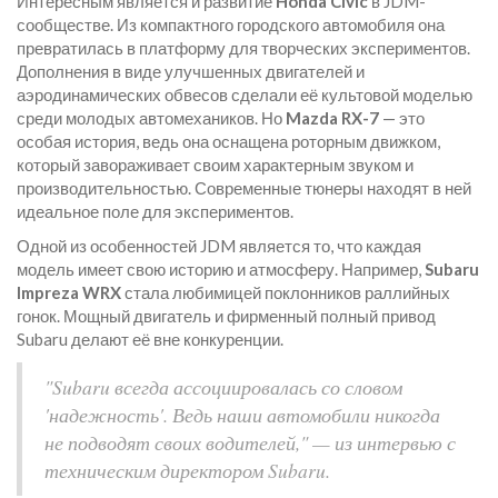
Интересным является и развитие
Honda Civic
в JDM-
сообществе. Из компактного городского автомобиля она
превратилась в платформу для творческих экспериментов.
Дополнения в виде улучшенных двигателей и
аэродинамических обвесов сделали её культовой моделью
среди молодых автомехаников. Но
Mazda RX-7
— это
особая история, ведь она оснащена роторным движком,
который завораживает своим характерным звуком и
производительностью. Современные тюнеры находят в ней
идеальное поле для экспериментов.
Одной из особенностей JDM является то, что каждая
модель имеет свою историю и атмосферу. Например,
Subaru
Impreza WRX
стала любимицей поклонников раллийных
гонок. Мощный двигатель и фирменный полный привод
Subaru делают её вне конкуренции.
"Subaru всегда ассоциировалась со словом
'надежность'. Ведь наши автомобили никогда
не подводят своих водителей," — из интервью с
техническим директором Subaru.