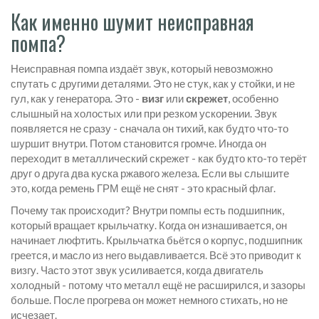
Как именно шумит неисправная
помпа?
Неисправная помпа издаёт звук, который невозможно
спутать с другими деталями. Это не стук, как у стойки, и не
гул, как у генератора. Это -
визг
или
скрежет
, особенно
слышный на холостых или при резком ускорении. Звук
появляется не сразу - сначала он тихий, как будто что-то
шуршит внутри. Потом становится громче. Иногда он
переходит в металлический скрежет - как будто кто-то терёт
друг о друга два куска ржавого железа. Если вы слышите
это, когда ремень ГРМ ещё не снят - это красный флаг.
Почему так происходит? Внутри помпы есть подшипник,
который вращает крыльчатку. Когда он изнашивается, он
начинает люфтить. Крыльчатка бьётся о корпус, подшипник
греется, и масло из него выдавливается. Всё это приводит к
визгу. Часто этот звук усиливается, когда двигатель
холодный - потому что металл ещё не расширился, и зазоры
больше. После прогрева он может немного стихать, но не
исчезает.