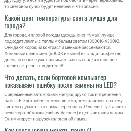
друг другу, а если и удастся подключить через переходник,
то световой пучок будет неверным, что опасно.
Какой цвет температуры света лучше для
города?
Для города и плохой погоды (дождь, снег, туман) лучше
подходят лампы с теплым белым светом (3000K-4300K).
Они дают хороший контраст и меньше рассеиваются.
Холодный синий свет (6000K и выше) выглядит эффектно
днем, но ночью хуже проникает сквозь осадки и сильнее
слепит встречных водителей.
Что делать, если бортовой компьютер
показывает ошибку после замены на LED?
Современные автомобили контролируют ток потребления
ламп. LED потребляют меньше тока, чем галогены, поэтому
система думает, что лампа перегорела. Решение - установка
резистора-обманки (canbus-decoder) в цепь питания лампы.
Он имитирует нагрузку галогенной лампы.
Как часто нужно менять лампы?