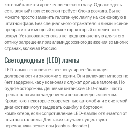
который кажется ярче человеческого глазу. Однако здесь
есть важный нюанс: ксенон требует блока розжига. Вы не
можете просто заменить галогенную лампу на ксеноновую в
штатной фаре. Без специального отражателя и линзы ксенон
превратится в мощный прожектор, который ослепит всех
вокруг. Установка ксенона в не предназначенную для этого
оптику запрещена правилами дорожного движения во многих
странах, включая Россию.
Светодиодные (LED) лампы
LED-лампы становятся все популярнее благодаря
долговечности и экономии энергии. Они включают мгновенно
(нет задержки, как у ксенона) и служат дольше галогена. Но
будьте осторожны. Дешевые китайские LED-лампы часто
грешат плохим охлаждением и неравномерным светом.
Кроме того, некоторые современные автомобили с системой
диагностики могут выдавать ошибку в бортовом
компьютере, если сопротивление LED-лампы отличается от
штатного галогена. Для таких случаев существуют
переходники-резисторы (canbus-decoder).