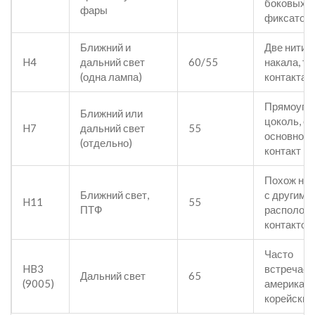
боковых
фары
фиксатор
Ближний и
Две нити
H4
дальний свет
60/55
накала, тр
(одна лампа)
контакта 
Прямоуго
Ближний или
цоколь, о
H7
дальний свет
55
основной
(отдельно)
контакт
Похож на 
Ближний свет,
с другим
H11
55
ПТФ
располож
контактов
Часто
HB3
встречает
Дальний свет
65
(9005)
американс
корейских