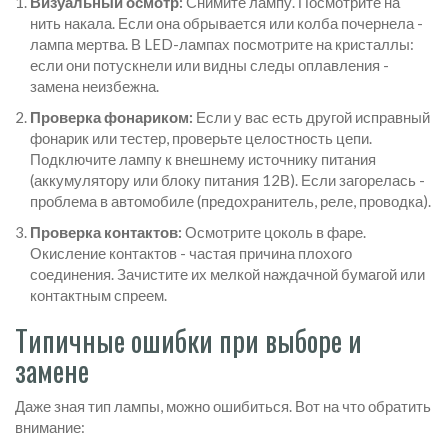
Визуальный осмотр:
Снимите лампу. Посмотрите на
нить накала. Если она обрывается или колба почернела -
лампа мертва. В LED-лампах посмотрите на кристаллы:
если они потускнели или видны следы оплавления -
замена неизбежна.
Проверка фонариком:
Если у вас есть другой исправный
фонарик или тестер, проверьте целостность цепи.
Подключите лампу к внешнему источнику питания
(аккумулятору или блоку питания 12В). Если загорелась -
проблема в автомобиле (предохранитель, реле, проводка).
Проверка контактов:
Осмотрите цоколь в фаре.
Окисление контактов - частая причина плохого
соединения. Зачистите их мелкой наждачной бумагой или
контактным спреем.
Типичные ошибки при выборе и
замене
Даже зная тип лампы, можно ошибиться. Вот на что обратить
внимание: