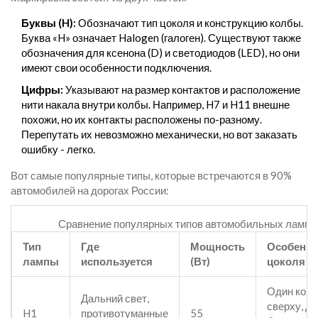
Буквы (H):
Обозначают тип цоколя и конструкцию колбы.
Буква «H» означает Halogen (галоген). Существуют также
обозначения для ксенона (D) и светодиодов (LED), но они
имеют свои особенности подключения.
Цифры:
Указывают на размер контактов и расположение
нити накала внутри колбы. Например, H7 и H11 внешне
похожи, но их контакты расположены по-разному.
Перепутать их невозможно механически, но вот заказать
ошибку - легко.
Вот самые популярные типы, которые встречаются в 90%
автомобилей на дорогах России:
Сравнение популярных типов автомобильных ламп
Тип
Где
Мощность
Особенно
лампы
используется
(Вт)
цоколя
Один конт
Дальний свет,
сверху, дв
H1
противотуманные
55