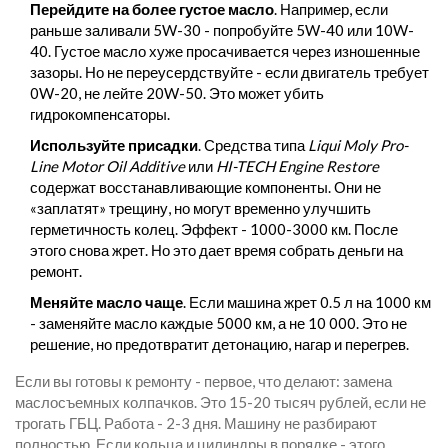
Перейдите на более густое масло
. Например, если
раньше заливали 5W-30 - попробуйте 5W-40 или 10W-
40. Густое масло хуже просачивается через изношенные
зазоры. Но не переусердствуйте - если двигатель требует
0W-20, не лейте 20W-50. Это может убить
гидрокомпенсаторы.
Используйте присадки
. Средства типа
Liqui Moly Pro-
Line Motor Oil Additive
или
HI-TECH Engine Restore
содержат восстанавливающие компоненты. Они не
«заплатят» трещину, но могут временно улучшить
герметичность колец. Эффект - 1000-3000 км. После
этого снова жрет. Но это дает время собрать деньги на
ремонт.
Меняйте масло чаще
. Если машина жрет 0.5 л на 1000 км
- заменяйте масло каждые 5000 км, а не 10 000. Это не
решение, но предотвратит детонацию, нагар и перегрев.
Если вы готовы к ремонту - первое, что делают: замена
маслосъемных колпачков. Это 15-20 тысяч рублей, если не
трогать ГБЦ. Работа - 2-3 дня. Машину не разбирают
полностью. Если кольца и цилиндры в порядке - этого