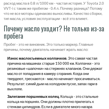
расход масла в 0.8 л/1000 км - частая история. У Toyota 2.0
VVT-i с таким же пробегом - 0.4 л. Почему разница? Потому
что не все моторы одинаково выносливы. Качество сборки,
тип масла, условия эксплуатации - всё это влияет.
Почему масло уходит? Не только из-за
пробега
Пробег - это не виновник. Это только маркер. Главные
причины, почему двигатель начинает жрать масло:
Износ маслосъемных колпачков
. Это самая частая
причина на машинах старше 150 000 км. Колпачки - это
резиновые «шапочки» на стержнях клапанов. Они держат
масло от попадания в камеру сгорания. Когда они
твердеют, трескаются - масло начинает просачиваться.
Результат: синий дым на холодном пуске, запах гари в
выхлопе.
Залегание поршневых колец
. Кольца - это стальные
кольца на поршнях. Они должны плотно прилегать к
стенкам цилиндров. Если в двигателе много нагара