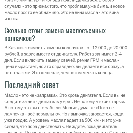
случаях - это признак того, что проблема уже была, и новое
масло просто ее обнажило. Это не вина масла - это вина
износа.
Сколько стоит замена маслосъемных
колпачков?
В Казани стоимость замены колпачков - от 12 000 до 20 000
рублей, в зависимости от двигателя. Работа занимает 2-4
дня. Если включить замену свечей, ремня ГРМ и масла -
цена вырастает, но это оправдано: вы делаете всё сразу, а
не по частям. Это дешевле, чем потом менять кольца.
Последний совет
Масло - это не «заправка». Это кровь двигателя. Если вы не
следите за ней - двигатель умрет. Не потому что он старый.
А потому что вы его забыли. Многие думают: «Пока не
лампочка - всё нормально». Но лампочка загорается, когда
уже поздно. А уровень масла падает за 500 км - и это уже
сигнал, что пора действовать. Не ждите, пока двигатель
заклинит. Проверьте, замерьте, поймите - и решите. Сколько