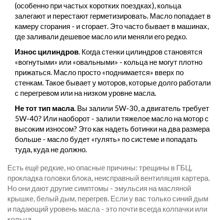
(особенно при частых коротких поездках), кольца
залегают и перестают герметизировать. Масло попадает в
камеру сгорания - и сгорает. Это часто бывает в машинах,
где заливали дешевое масло или меняли его редко.
Износ цилиндров
. Когда стенки цилиндров становятся
«вогнутыми» или «овальными» - кольца не могут плотно
прижаться. Масло просто «поднимается» вверх по
стенкам. Такое бывает у моторов, которые долго работали
с перегревом или на низком уровне масла.
Не тот тип масла
. Вы залили 5W-30, а двигатель требует
5W-40? Или наоборот - залили тяжелое масло на мотор с
высоким износом? Это как надеть ботинки на два размера
больше - масло будет «гулять» по системе и попадать
туда, куда не должно.
Есть ещё редкие, но опасные причины: трещины в ГБЦ,
прокладка головки блока, неисправный вентиляция картера.
Но они дают другие симптомы - эмульсия на масляной
крышке, белый дым, перегрев. Если у вас только синий дым
и падающий уровень масла - это почти всегда колпачки или
кольца.