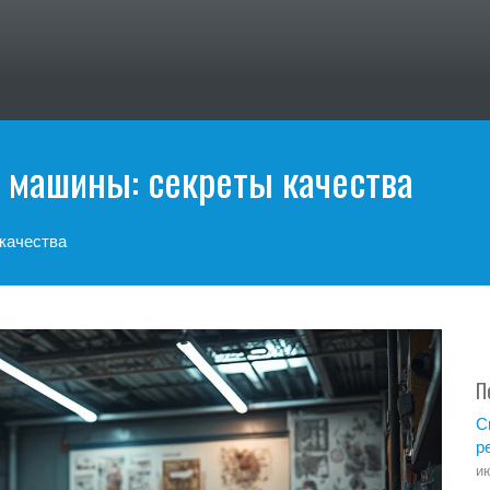
 машины: секреты качества
качества
П
С
р
ию