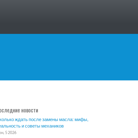
оследние новости
колько ждать после замены масла: мифы,
еальность и советы механиков
н, 5 2026