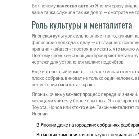
Вот почему
качество авто
из Японии сразу видно 
ваша тачка служила так же долго — смотрите не то
Роль культуры и менталитета
Японская культура сильно влияет на то, какими 
философия подхода к делу — от старшего поколени
принцип «кайдзен»: постоянно искать, что можно у
Поэтому японские сборщики проверяют детали чут
чертежи для устранения мелких недочётов.
Ещё интересный момент — коллективная ответстве
плохо собрана, виноват не только один человек, а
нет истории «моя хата с краю».
Японцы очень уважают процесс передачи знаний. П
месяцами учится у более опытных. Это не просто 
Toyota, Honda или кто-то ещё. Такой менталитет 
Японии.
В Японии даже на городских собраниях разбираю
Во многих компаниях используют специальные "ч