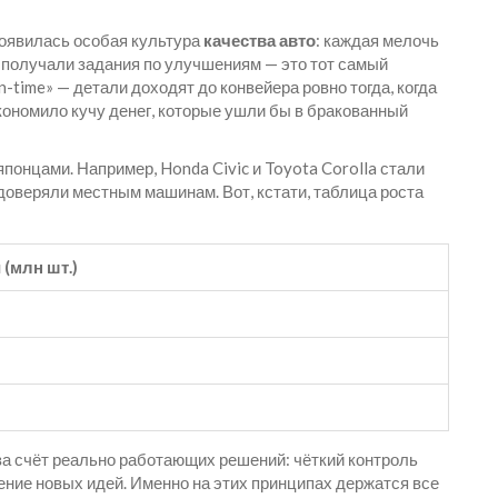
появилась особая культура
качества авто
: каждая мелочь
в получали задания по улучшениям — это тот самый
n-time» — детали доходят до конвейера ровно тогда, когда
кономило кучу денег, которые ушли бы в бракованный
понцами. Например, Honda Civic и Toyota Corolla стали
оверяли местным машинам. Вот, кстати, таблица роста
(млн шт.)
а счёт реально работающих решений: чёткий контроль
ение новых идей. Именно на этих принципах держатся все