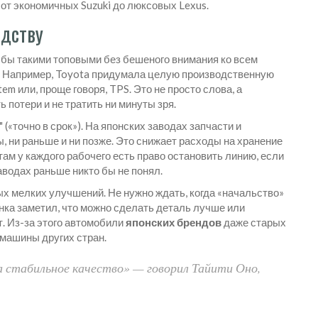
от экономичных Suzuki до люксовых Lexus.
одству
бы такими топовыми без бешеного внимания ко всем
м. Например, Toyota придумала целую производственную
m или, проще говоря, TPS. Это не просто слова, а
 потери и не тратить ни минуты зря.
" («точно в срок»). На японских заводах запчасти и
ы, ни раньше и ни позже. Это снижает расходы на хранение
там у каждого рабочего есть право остановить линию, если
заводах раньше никто бы не понял.
ых мелких улучшений. Не нужно ждать, когда «начальство»
анка заметил, что можно сделать деталь лучше или
. Из-за этого автомобили
японских брендов
даже старых
машины других стран.
на стабильное качество» — говорил Тайити Оно,