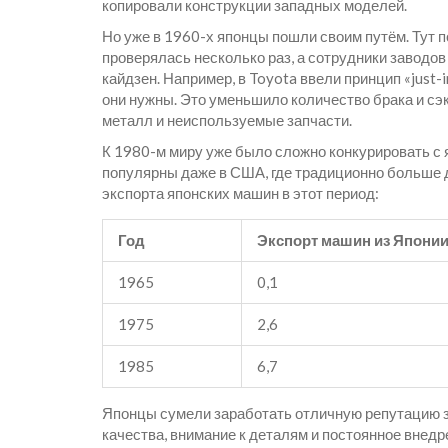
копировали конструкции западных моделей.
Но уже в 1960-х японцы пошли своим путём. Тут 
проверялась несколько раз, а сотрудники заводо
кайдзен. Например, в Toyota ввели принцип «just-i
они нужны. Это уменьшило количество брака и сэ
металл и неиспользуемые запчасти.
К 1980-м миру уже было сложно конкурировать с я
популярны даже в США, где традиционно больше д
экспорта японских машин в этот период:
Год
Экспорт машин из Японии 
1965
0,1
1975
2,6
1985
6,7
Японцы сумели заработать отличную репутацию з
качества, внимание к деталям и постоянное внедр