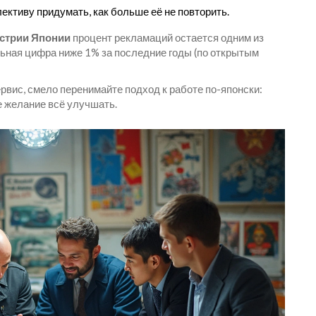
лективу придумать, как больше её не повторить.
стрии Японии
процент рекламаций остается одним из
льная цифра ниже 1% за последние годы (по открытым
рвис, смело перенимайте подход к работе по-японски:
е желание всё улучшать.