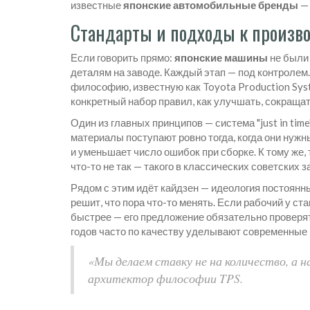
известные
японские автомобильные бренды
— 
Стандарты и подходы к произв
Если говорить прямо:
японские машины
не были 
деталям на заводе. Каждый этап — под контроле
философию, известную как Toyota Production Syste
конкретный набор правил, как улучшать, сокращать
Один из главных принципов — система "just in time
материалы поступают ровно тогда, когда они нужн
и уменьшает число ошибок при сборке. К тому же, 
что-то не так — такого в классических советских 
Рядом с этим идёт кайдзен — идеология постоянн
решит, что пора что-то менять. Если рабочий у ст
быстрее — его предложение обязательно проверят
годов часто по качеству уделывают современные 
«Мы делаем ставку не на количество, а 
архитектор философии TPS.