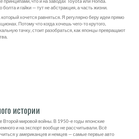
е принципами, что и на заводах Toyota или Honda.
олта и гайки — тут не абстракция, а часть жизни.
а который хочется равняться. Я регулярно беру идеи прямо
ционах. Потому что когда хочешь чего-то крутого,
кальную тачку, стоит разобраться, как японцы превращают
тва.
ного истории
е Второй мировой войны. В 1950-е годы японские
много и на экспорт вообще не рассчитывали. Всё
 учиться у американцев и немцев — самые первые авто