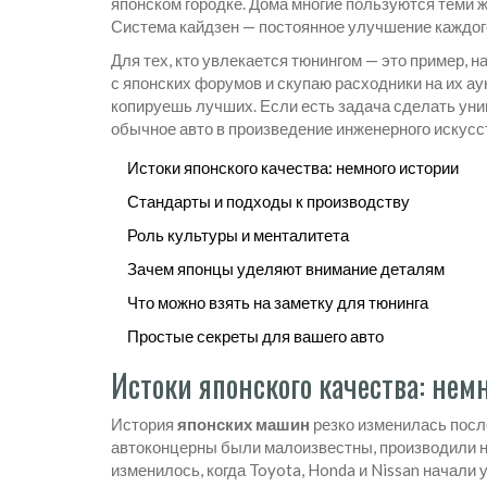
японском городке. Дома многие пользуются теми ж
Система кайдзен — постоянное улучшение каждого б
Для тех, кто увлекается тюнингом — это пример, н
с японских форумов и скупаю расходники на их аук
копируешь лучших. Если есть задача сделать уни
обычное авто в произведение инженерного искусс
Истоки японского качества: немного истории
Стандарты и подходы к производству
Роль культуры и менталитета
Зачем японцы уделяют внимание деталям
Что можно взять на заметку для тюнинга
Простые секреты для вашего авто
Истоки японского качества: нем
История
японских машин
резко изменилась посл
автоконцерны были малоизвестны, производили не
изменилось, когда Toyota, Honda и Nissan начали