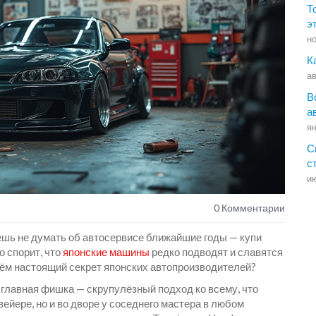
Т
э
но
К
ав
В
а
ян
С
с
ию
0 Комментарии
ешь не думать об автосервисе ближайшие годы — купи
о спорит, что
японские машины
редко подводят и славятся
 чём настоящий секрет японских автопроизводителей?
 главная фишка — скрупулёзный подход ко всему, что
вейере, но и во дворе у соседнего мастера в любом