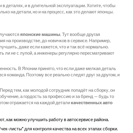
и в деталях, и в длительной эксплуатации. Хотите, чтобы
лько на детали, но и на процесс, как это делают японцы.
получаются
японские машины
. Тут вообще другая
я на производстве, до новичков в сервисе. Например,
лучшить, даже если кажется, что и так всё нормально.
ь ли не с лупой, а инженеры регулярно пересматривают
нность. В Японии принято, что если даже мелкая деталь
 вся команда. Поэтому все реально следят друг за другом, и
еред тем, как молодой сотрудник попадёт на сборку, он
обучение, а гордость за профессию и за бренд — будь то
потом отражается на каждой детали
качественных авто
т, как можно улучшить работу в автосервисе района.
ек-листы" для контроля качества на всех этапах сборки.