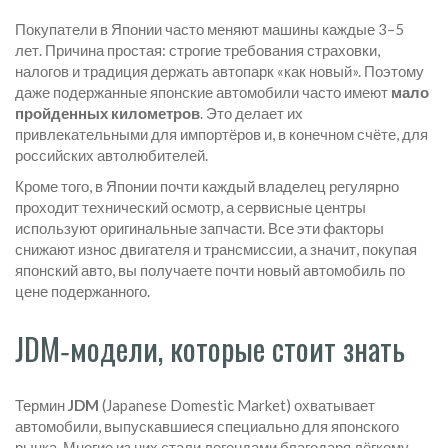
Покупатели в Японии часто меняют машины каждые 3–5
лет. Причина простая: строгие требования страховки,
налогов и традиция держать автопарк «как новый». Поэтому
даже подержанные японские автомобили часто имеют
мало
пройденных километров
. Это делает их
привлекательными для импортёров и, в конечном счёте, для
российских автолюбителей.
Кроме того, в Японии почти каждый владелец регулярно
проходит технический осмотр, а сервисные центры
используют оригинальные запчасти. Все эти факторы
снижают износ двигателя и трансмиссии, а значит, покупая
японский авто, вы получаете почти новый автомобиль по
цене подержанного.
JDM‑модели, которые стоит знать
Термин
JDM
(Japanese Domestic Market) охватывает
автомобили, выпускавшиеся специально для японского
рынка. Многие из них стали легендами благодаря лёгкому