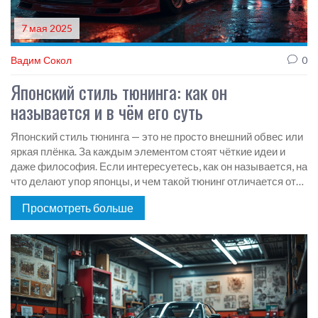
7 мая 2025
Вадим Сокол
0
Японский стиль тюнинга: как он
называется и в чём его суть
Японский стиль тюнинга — это не просто внешний обвес или
яркая плёнка. За каждым элементом стоят чёткие идеи и
даже философия. Если интересуетесь, как он называется, на
что делают упор японцы, и чем такой тюнинг отличается от
других, вы пришли по адресу. Расскажем про легендарный
Просмотреть больше
JDM, полезные советы и винтажные факты. Доведём до
конкретики — что поставить и на что обратить внимание при
самостоятельном апгрейде.