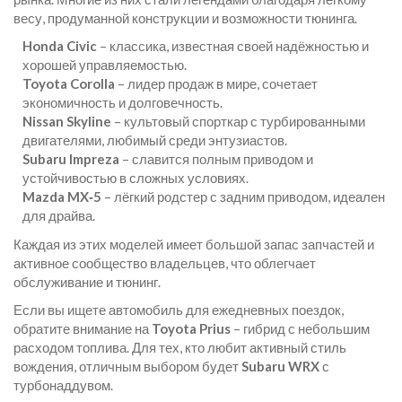
весу, продуманной конструкции и возможности тюнинга.
Honda Civic
– классика, известная своей надёжностью и
хорошей управляемостью.
Toyota Corolla
– лидер продаж в мире, сочетает
экономичность и долговечность.
Nissan Skyline
– культовый спорткар с турбированными
двигателями, любимый среди энтузиастов.
Subaru Impreza
– славится полным приводом и
устойчивостью в сложных условиях.
Mazda MX‑5
– лёгкий родстер с задним приводом, идеален
для драйва.
Каждая из этих моделей имеет большой запас запчастей и
активное сообщество владельцев, что облегчает
обслуживание и тюнинг.
Если вы ищете автомобиль для ежедневных поездок,
обратите внимание на
Toyota Prius
– гибрид с небольшим
расходом топлива. Для тех, кто любит активный стиль
вождения, отличным выбором будет
Subaru WRX
с
турбонаддувом.