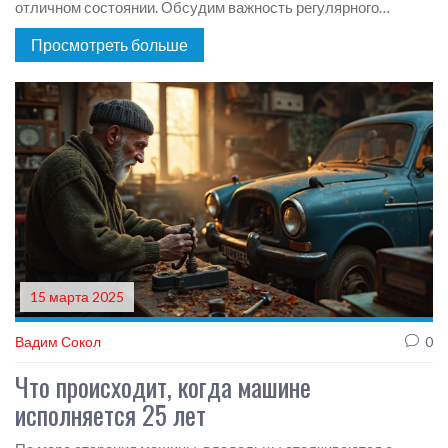
отличном состоянии. Обсудим важность регулярного
техобслуживания, правильно подобранного топлива и
Просмотреть больше
соблюдения температурного режима. Также затронем
пользующиеся популярностью мифы и ошибки, которые
могут привести к преждевременному износу. Понимание
этих аспектов поможет не только сохранить
работоспособность двигателя, но и улучшить качество
вождения.
15 марта 2025
Вадим Сокол
0
Что происходит, когда машине
исполняется 25 лет