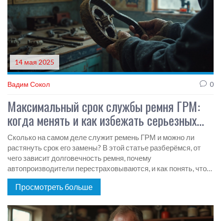
14 мая 2025
Вадим Сокол
0
Максимальный срок службы ремня ГРМ:
когда менять и как избежать серьезных
проблем
Сколько на самом деле служит ремень ГРМ и можно ли
растянуть срок его замены? В этой статье разберёмся, от
чего зависит долговечность ремня, почему
автопроизводители перестраховываются, и как понять, что
пора ехать на сервис. Узнаете реальные риски, лайфхаки по
Просмотреть больше
осмотру и ошибки, которые часто допускают. Практические
советы для тех, кто не хочет нарваться на дорогостоящий
ремонт.