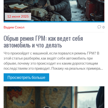
12 июня 2025
Вадим Сокол
0
Обрыв ремня ГРМ: как ведет себя
автомобиль и что делать
Что произойдет с машиной, если порвался ремень ГРМ? В
этой статье разберём, как ведёт себя автомобиль при
обрыве, почему это происходит и к каким дорогостоящим
последствиям это приводит. Покажу на реальных примерах,
как вовремя распознать проблему и что успеть предпринять.
Просмотреть больше
Дам простые советы, чтобы не попасть на капитальный
ремонт. Прочтёшь — будешь знать, как защитить свой мотор
и кошелек.