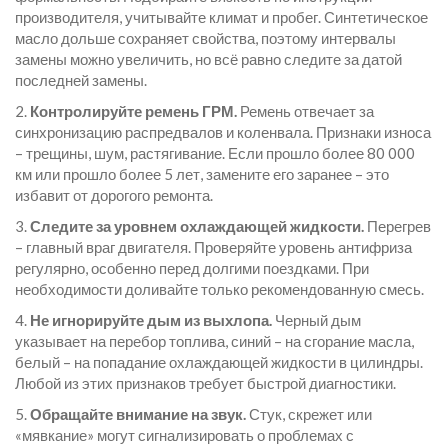
производителя, учитывайте климат и пробег. Синтетическое
масло дольше сохраняет свойства, поэтому интервалы
замены можно увеличить, но всё равно следите за датой
последней замены.
2.
Контролируйте ремень ГРМ.
Ремень отвечает за
синхронизацию распредвалов и коленвала. Признаки износа
– трещины, шум, растягивание. Если прошло более 80 000
км или прошло более 5 лет, замените его заранее – это
избавит от дорогого ремонта.
3.
Следите за уровнем охлаждающей жидкости.
Перегрев
– главный враг двигателя. Проверяйте уровень антифриза
регулярно, особенно перед долгими поездками. При
необходимости доливайте только рекомендованную смесь.
4.
Не игнорируйте дым из выхлопа.
Черный дым
указывает на перебор топлива, синий – на сгорание масла,
белый – на попадание охлаждающей жидкости в цилиндры.
Любой из этих признаков требует быстрой диагностики.
5.
Обращайте внимание на звук.
Стук, скрежет или
«мявкание» могут сигнализировать о проблемах с