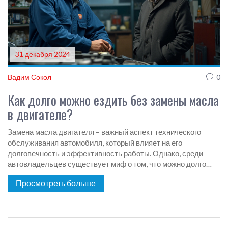
31 декабря 2024
Вадим Сокол
0
Как долго можно ездить без замены масла
в двигателе?
Замена масла двигателя – важный аспект технического
обслуживания автомобиля, который влияет на его
долговечность и эффективность работы. Однако, среди
автовладельцев существует миф о том, что можно долго
ездить без замены масла. В статье рассматриваются
Просмотреть больше
основные факторы, определяющие срок замены масла,
включая тип двигателя, условия эксплуатации и качество
используемого масла. Также предлагаются рекомендации по
определению оптимальных интервалов замены масла для
различных типов автомобилей.