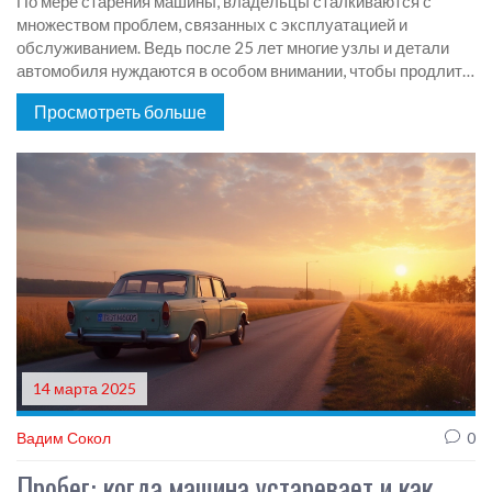
По мере старения машины, владельцы сталкиваются с
множеством проблем, связанных с эксплуатацией и
обслуживанием. Ведь после 25 лет многие узлы и детали
автомобиля нуждаются в особом внимании, чтобы продлить
срок службы двигателя. В этой статье мы обсудим, как
Просмотреть больше
обеспечить долгую и надежную работу старого автомобиля,
какие меры предосторожности предпринять и какие
интересные факты стоит учитывать. Давайте погрузимся в
мир обслуживания автомобилей, которым исполнилось
четверть века, и узнаем, что можно сделать, чтобы продлить
срок их службы.
14 марта 2025
Вадим Сокол
0
Пробег: когда машина устаревает и как