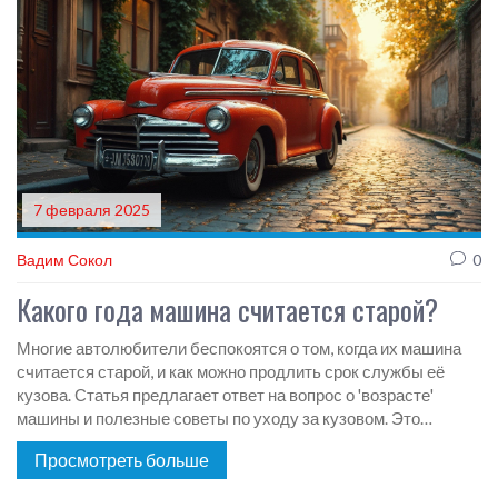
7 февраля 2025
Вадим Сокол
0
Какого года машина считается старой?
Многие автолюбители беспокоятся о том, когда их машина
считается старой, и как можно продлить срок службы её
кузова. Статья предлагает ответ на вопрос о 'возрасте'
машины и полезные советы по уходу за кузовом. Это
поможет сохранить машину в хорошем состоянии дольше.
Просмотреть больше
Мы рассмотрим год выпуска машины, факторы, влияющие
на её 'старение', и важность регулярного ухода. Узнайте, как