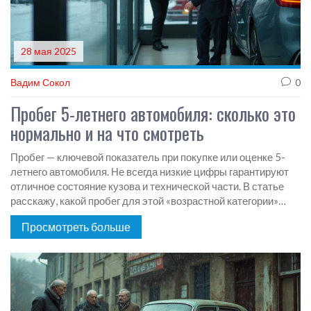
28 мая 2025
Вадим Сокол
0
Пробег 5-летнего автомобиля: сколько это
нормально и на что смотреть
Пробег — ключевой показатель при покупке или оценке 5-
летнего автомобиля. Не всегда низкие цифры гарантируют
отличное состояние кузова и технической части. В статье
расскажу, какой пробег для этой «возрастной категории»
считается нормой, на что реально смотреть при оценке
Просмотреть больше
машины и как не попасться на скрученный одометр.
Информация с примерами и простыми советами. Все по
существу, для тех, кто не хочет переплачивать и
сталкиваться с неприятными сюрпризами.