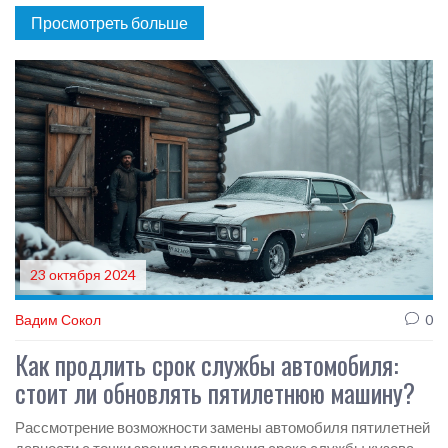
автомобильного аккумулятора и защитить кузов от коррозии
Просмотреть больше
и внешних повреждений. Узнайте, как правильно ухаживать
за этими важными элементами вашего транспортного
средства, что в конечном итоге приведет к снижению затрат
на обслуживание и ремонты.
23 октября 2024
Вадим Сокол
0
Как продлить срок службы автомобиля:
стоит ли обновлять пятилетнюю машину?
Рассмотрение возможности замены автомобиля пятилетней
давности с точки зрения увеличения срока службы кузова.