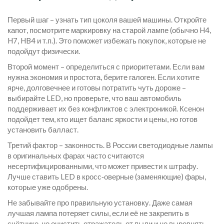
Первый шаг – узнать тип цоколя вашей машины. Откройте
капот, посмотрите маркировку на старой лампе (обычно H4,
H7, HB4 и т.п.). Это поможет избежать покупок, которые не
подойдут физически.
Второй момент – определиться с приоритетами. Если вам
нужна экономия и простота, берите галоген. Если хотите
ярче, долговечнее и готовы потратить чуть дороже –
выбирайте LED, но проверьте, что ваш автомобиль
поддерживает их без конфликтов с электроникой. Ксенон
подойдет тем, кто ищет баланс яркости и цены, но готов
установить балласт.
Третий фактор – законность. В России светодиодные лампы
в оригинальных фарах часто считаются
несертифицированными, что может привести к штрафу.
Лучше ставить LED в кросс‑оверные (заменяющие) фары,
которые уже одобрены.
Не забывайте про правильную установку. Даже самая
лучшая лампа потеряет силы, если её не закрепить в
счётчике, не очистить отражатель от пыли и не выровнять