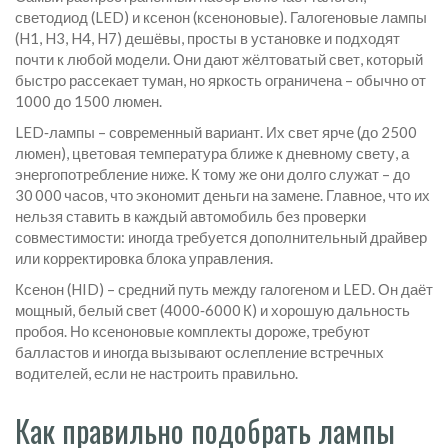
светодиод (LED) и ксенон (ксеноновые). Галогеновые лампы
(H1, H3, H4, H7) дешёвы, просты в установке и подходят
почти к любой модели. Они дают жёлтоватый свет, который
быстро рассекает туман, но яркость ограничена – обычно от
1000 до 1500 люмен.
LED‑лампы – современный вариант. Их свет ярче (до 2500
люмен), цветовая температура ближе к дневному свету, а
энергопотребление ниже. К тому же они долго служат – до
30 000 часов, что экономит деньги на замене. Главное, что их
нельзя ставить в каждый автомобиль без проверки
совместимости: иногда требуется дополнительный драйвер
или корректировка блока управления.
Ксенон (HID) – средний путь между галогеном и LED. Он даёт
мощный, белый свет (4000‑6000 К) и хорошую дальность
пробоя. Но ксеноновые комплекты дороже, требуют
балластов и иногда вызывают ослепление встречных
водителей, если не настроить правильно.
Как правильно подобрать лампы