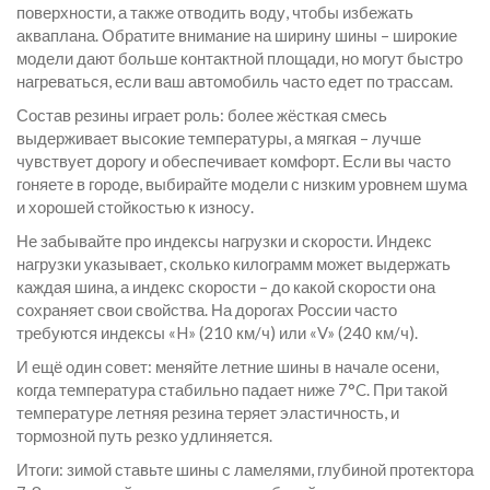
поверхности, а также отводить воду, чтобы избежать
акваплана. Обратите внимание на ширину шины – широкие
модели дают больше контактной площади, но могут быстро
нагреваться, если ваш автомобиль часто едет по трассам.
Состав резины играет роль: более жёсткая смесь
выдерживает высокие температуры, а мягкая – лучше
чувствует дорогу и обеспечивает комфорт. Если вы часто
гоняете в городе, выбирайте модели с низким уровнем шума
и хорошей стойкостью к износу.
Не забывайте про индексы нагрузки и скорости. Индекс
нагрузки указывает, сколько килограмм может выдержать
каждая шина, а индекс скорости – до какой скорости она
сохраняет свои свойства. На дорогах России часто
требуются индексы «H» (210 км/ч) или «V» (240 км/ч).
И ещё один совет: меняйте летние шины в начале осени,
когда температура стабильно падает ниже 7°C. При такой
температуре летняя резина теряет эластичность, и
тормозной путь резко удлиняется.
Итоги: зимой ставьте шины с ламелями, глубиной протектора