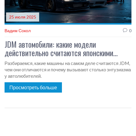
25 июля 2025
Вадим Сокол
0
JDM автомобили: какие модели
действительно считаются японскими
праворульными легендами
Разбираемся, какие машины на самом деле считаются JDM,
чем они отличаются и почему вызывают столько энтузиазма
у автолюбителей.
Просмотреть больше