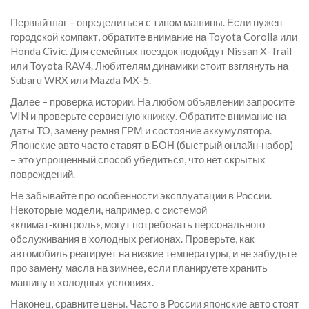
Первый шаг – определиться с типом машины. Если нужен
городской компакт, обратите внимание на Toyota Corolla или
Honda Civic. Для семейных поездок подойдут Nissan X‑Trail
или Toyota RAV4. Любителям динамики стоит взглянуть на
Subaru WRX или Mazda MX‑5.
Далее – проверка истории. На любом объявлении запросите
VIN и проверьте сервисную книжку. Обратите внимание на
даты ТО, замену ремня ГРМ и состояние аккумулятора.
Японские авто часто ставят в БОН (быстрый онлайн‑набор)
– это упрощённый способ убедиться, что нет скрытых
повреждений.
Не забывайте про особенности эксплуатации в России.
Некоторые модели, например, с системой
«климат‑контроль», могут потребовать персонального
обслуживания в холодных регионах. Проверьте, как
автомобиль реагирует на низкие температуры, и не забудьте
про замену масла на зимнее, если планируете хранить
машину в холодных условиях.
Наконец, сравните цены. Часто в России японские авто стоят