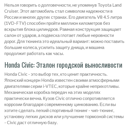
Нельзя говорить о долговечности, не упомянув
Toyota Land
Cruiser
. Этот автомобиль стал символом надежности в
России и многих других странах. Его двигатель
V8 4.5 литра
(1VD-FTV)
способен пройти миллион километров без
вскрытия блока цилиндров. Рамная конструкция защищает
салон от ударов, а подвеска глотает любые неровности
дорог. Для тюнинга это идеальный вариант: можно поставить
большие колеса, усилить защиту днища, и машина
продолжит работать как часы.
Honda Civic: Эталон городской выносливости
Honda Civic
- это выбор тех, кто ценит практичность.
Японский концерн Honda известен своими
атмосферными
двигателями серии i-VTEC
, которые крайне неприхотливы.
Механическая коробка передач на этих моделях
практически вечна. Кузов Civic отлично сопротивляется
коррозии благодаря современному цинкованию. Если вы
хотите сделать легкий спортивный тюнинг - чип-тюнинг,
установку легких дисков или улучшение тормозной системы
- Civic даст отличную базу.