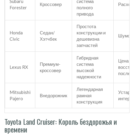
Subaru
система
Кроссовер
Расход
Forester
полного
привода
Простота
Honda
Седан/
конструкции и
Шумоиз
Civic
Хэтчбек
дешевизна
запчастей
Гибридная
Цена
Премиум-
система
Lexus RX
восста
кроссовер
высокой
после 
надежности
Легендарная
Mitsubishi
Устаре
Внедорожник
рамная
Pajero
интерь
конструкция
Toyota Land Cruiser: Король бездорожья и
времени