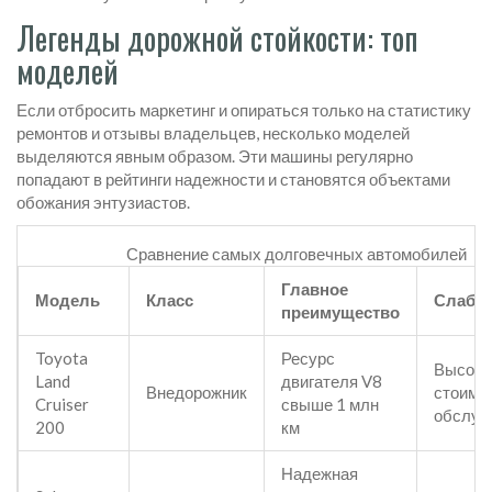
Легенды дорожной стойкости: топ
моделей
Если отбросить маркетинг и опираться только на статистику
ремонтов и отзывы владельцев, несколько моделей
выделяются явным образом. Эти машины регулярно
попадают в рейтинги надежности и становятся объектами
обожания энтузиастов.
Сравнение самых долговечных автомобилей
Главное
Модель
Класс
Слабое
преимущество
Toyota
Ресурс
Высока
Land
двигателя V8
Внедорожник
стоимо
Cruiser
свыше 1 млн
обслуж
200
км
Надежная